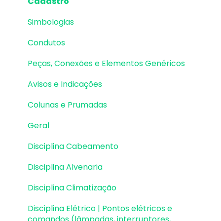
Cadastro
Lajes | Lançamento
Simbologias
Lajes | Erros e Avisos
Condutos
Lajes | Dimensionamento
Peças, Conexões e Elementos Genéricos
Lajes | Detalhamento
Avisos e Indicações
Fundações | Lançamento
Colunas e Prumadas
Fundações | Erros e Avisos
Geral
Fundações | Dimensionamento e
Detalhamento
Disciplina Cabeamento
Cargas
Disciplina Alvenaria
Escadas
Disciplina Climatização
Escadas | Exemplos de Lançamento
Disciplina Elétrico | Pontos elétricos e
comandos (lâmpadas, interruptores,