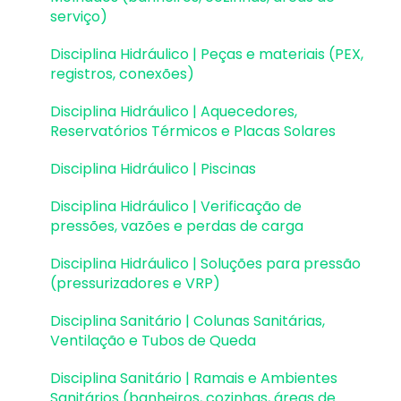
serviço)
Estabilidade global
Disciplina Hidráulico | Peças e materiais (PEX,
Deslocamentos e durabilidade
registros, conexões)
Planta de fôrma e locação
Disciplina Hidráulico | Aquecedores,
Reservatórios Térmicos e Placas Solares
Pranchas e detalhamentos
Disciplina Hidráulico | Piscinas
Configurações
Disciplina Hidráulico | Verificação de
Outros
pressões, vazões e perdas de carga
Disciplina Hidráulico | Soluções para pressão
(pressurizadores e VRP)
Disciplina Sanitário | Colunas Sanitárias,
Ventilação e Tubos de Queda
Disciplina Sanitário | Ramais e Ambientes
Sanitários (banheiros, cozinhas, áreas de