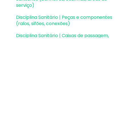
serviço)
Disciplina Sanitário | Peças e componentes
(ralos, sifões, conexões)
Disciplina Sanitário | Caixas de passagem,
gordura e sifonadas
Disciplina Sanitário | Rede Pluvial, Calhas e
Coletores
Disciplina Sanitário | Unidades de Tratamento
Disciplina Sanitário | Estações elevatórias e
bombas submersíveis
Disciplina Sanitário | Verificações e
dimensionamento (diâmetros, declividades,
inclinações)
Disciplina Incêndio | Configurações, normas e