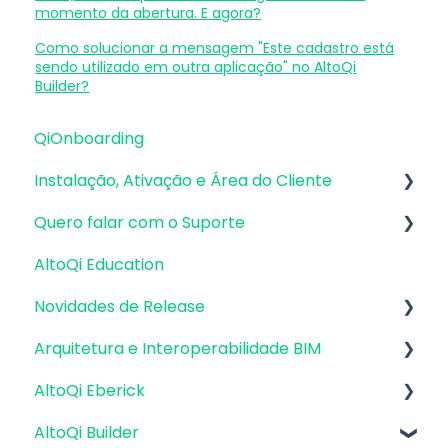
momento da abertura. E agora?
Como solucionar a mensagem "Este cadastro está
sendo utilizado em outra aplicação" no AltoQi
Builder?
QiOnboarding
Instalação, Ativação e Área do Cliente
Quero falar com o Suporte
Requisitos de Sistema Operacional e
Compatibilidade
AltoQi Education
Atendimento de Suporte ao Produto
Firewall, Proxy e Antivírus
Novidades de Release
Envio de inconsistências (bugs), melhorias e
Recursos Gráficos e Placa de Vídeo
sugestões
Arquitetura e Interoperabilidade BIM
Atualizações AltoQi Eberick
Instalação & Acesso por Login Integrado
Envio de anexos
AltoQi Eberick
Atualizações AltoQi Builder
Preparação da Arquitetura
Versões demonstrativas
AltoQi Builder
Atualizações AltoQi Visus
Interoperabilidade BIM
Interface