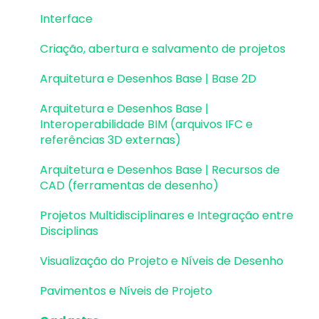
Instalação & Acesso por Chave de Ativação
Atualizações AltoQi Visus Cost Management
Colaboração BIM
Criação, abertura e salvamento de projetos
Interface
EID | Em migração
Atualizações AltoQi Visus Collab
Exportação e Importação de Modelos 3D
Pavimentos e níveis intermediários
Criação, abertura e salvamento de projetos
Versões anteriores
(formato Q3D)
Atualizações AltoQi Visus WorkFlow
Desenhos e Arquitetura
Arquitetura e Desenhos Base | Base 2D
Outros
Integração com Revit
Desenhos e Arquitetura | Interoperabilidade
Arquitetura e Desenhos Base |
Visualização em Realidade Aumentada (RA)
BIM
Interoperabilidade BIM (arquivos IFC e
referências 3D externas)
Pilares | Lançamento
Arquitetura e Desenhos Base | Recursos de
Pilares | Erros e Avisos
CAD (ferramentas de desenho)
Pilares | Dimensionamento e Detalhamento
Projetos Multidisciplinares e Integração entre
Disciplinas
Vigas | Lançamento
Visualização do Projeto e Níveis de Desenho
Vigas | Erros e Avisos
Pavimentos e Níveis de Projeto
Vigas | Dimensionamento e Detalhamento