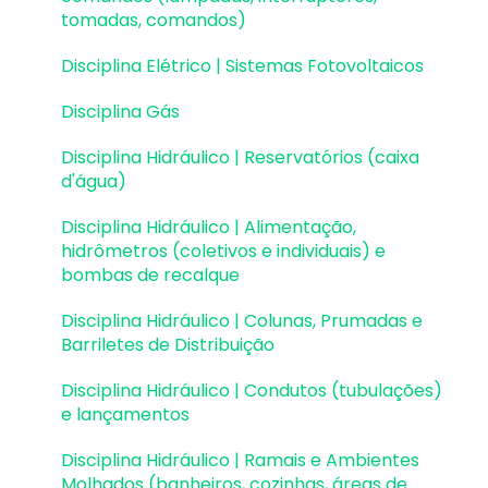
Reservatórios
tomadas, comandos)
Reservatórios | Exemplos de lançamento
Disciplina Elétrico | Sistemas Fotovoltaicos
Paredes de contenção
Disciplina Gás
Muros de Arrimo
Disciplina Hidráulico | Reservatórios (caixa
d'água)
Elementos genéricos e perfis metálicos
Disciplina Hidráulico | Alimentação,
Estruturas de Alvenaria Estrutural
hidrômetros (coletivos e individuais) e
bombas de recalque
Estruturas de Protensão
Disciplina Hidráulico | Colunas, Prumadas e
Estruturas Pré-Moldadas
Barriletes de Distribuição
Estruturas Pré-Moldadas | Erros e Avisos
Disciplina Hidráulico | Condutos (tubulações)
e lançamentos
Processamento
Disciplina Hidráulico | Ramais e Ambientes
Análise da estrutura
Molhados (banheiros, cozinhas, áreas de