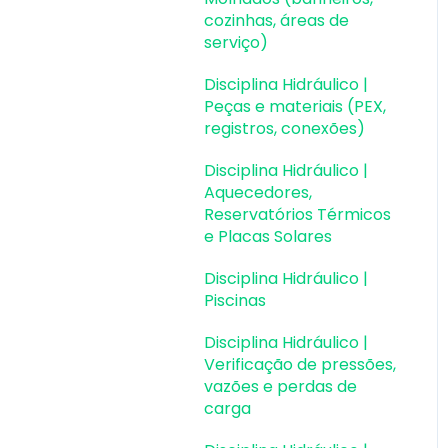
durabilidade
cozinhas, áreas de
serviço)
Planta de fôrma e
locação
Disciplina Hidráulico |
Peças e materiais (PEX,
Pranchas e
registros, conexões)
detalhamentos
Disciplina Hidráulico |
Configurações
Aquecedores,
Reservatórios Térmicos
Outros
e Placas Solares
Disciplina Hidráulico |
Piscinas
Disciplina Hidráulico |
Verificação de pressões,
vazões e perdas de
carga