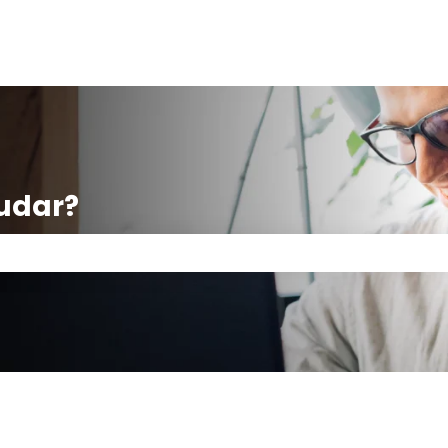
udar?
po de pesquisa está em branco.