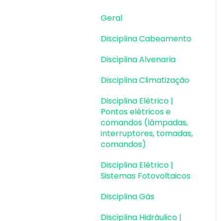
Dimensionamento e
Detalhamento
Geral
Cargas
Disciplina Cabeamento
Escadas
Disciplina Alvenaria
Escadas | Exemplos de
Disciplina Climatização
Lançamento
Disciplina Elétrico |
Reservatórios
Pontos elétricos e
comandos (lâmpadas,
Reservatórios |
interruptores, tomadas,
Exemplos de
comandos)
lançamento
Disciplina Elétrico |
Paredes de contenção
Sistemas Fotovoltaicos
Muros de Arrimo
Disciplina Gás
Elementos genéricos e
Disciplina Hidráulico |