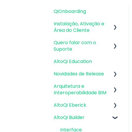
QiOnboarding
Instalação, Ativação e
Área do Cliente
Quero falar com o
Requisitos de Sistema
Suporte
Operacional e
Compatibilidade
AltoQi Education
Atendimento de
Firewall, Proxy e
Suporte ao Produto
Novidades de Release
Antivírus
Envio de inconsistências
Arquitetura e
Atualizações AltoQi
Recursos Gráficos e
(bugs), melhorias e
Interoperabilidade BIM
Eberick
Placa de Vídeo
sugestões
AltoQi Eberick
Atualizações AltoQi
Preparação da
Instalação & Acesso por
Envio de anexos
Builder
Arquitetura
Login Integrado
AltoQi Builder
Interface
Atualizações AltoQi
Interoperabilidade BIM
Versões
Criação, abertura e
Interface
Visus
demonstrativas