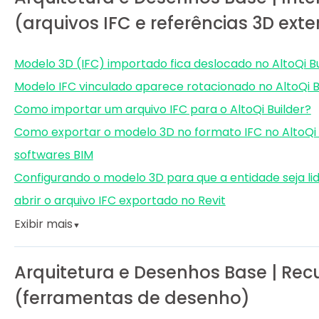
(arquivos IFC e referências 3D ext
Modelo 3D (IFC) importado fica deslocado no AltoQi Bu
Modelo IFC vinculado aparece rotacionado no AltoQi B
Como importar um arquivo IFC para o AltoQi Builder?
Como exportar o modelo 3D no formato IFC no AltoQi
softwares BIM
Configurando o modelo 3D para que a entidade seja l
abrir o arquivo IFC exportado no Revit
Exibir mais
▼
Arquitetura e Desenhos Base | Rec
(ferramentas de desenho)