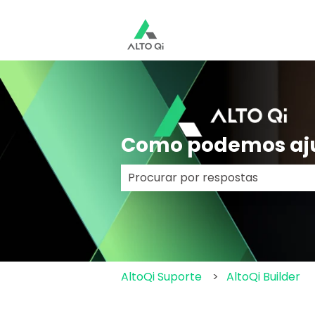
Como podemos aj
Não há sugestões porque o cam
AltoQi Suporte
AltoQi Builder