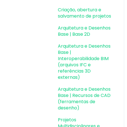
Colaboração BIM
salvamento de projetos
Criação, abertura e
Atualizações AltoQi
Instalação & Acesso por
Exportação e
Pavimentos e níveis
salvamento de projetos
Visus Cost Management
Chave de Ativação EID |
Importação de Modelos
intermediários
Em migração
Arquitetura e Desenhos
Atualizações AltoQi
3D (formato Q3D)
Desenhos e Arquitetura
Base | Base 2D
Visus Collab
Versões anteriores
Integração com Revit
Desenhos e Arquitetura
Arquitetura e Desenhos
Atualizações AltoQi
Outros
Visualização em
| Interoperabilidade BIM
Base |
Visus WorkFlow
Realidade Aumentada
Interoperabilidade BIM
Pilares | Lançamento
(RA)
(arquivos IFC e
referências 3D
Pilares | Erros e Avisos
externas)
Pilares |
Arquitetura e Desenhos
Dimensionamento e
Base | Recursos de CAD
Detalhamento
(ferramentas de
desenho)
Vigas | Lançamento
Projetos
Vigas | Erros e Avisos
Multidisciplinares e