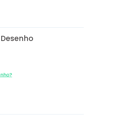
e Desenho
enho?