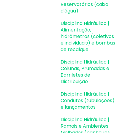
perfis metálicos
Reservatórios (caixa
d'água)
Estruturas de Alvenaria
Estrutural
Disciplina Hidráulico |
Alimentação,
Estruturas de Protensão
hidrômetros (coletivos
e individuais) e bombas
Estruturas Pré-
de recalque
Moldadas
Disciplina Hidráulico |
Estruturas Pré-
Colunas, Prumadas e
Moldadas | Erros e
Barriletes de
Avisos
Distribuição
Processamento
Disciplina Hidráulico |
Condutos (tubulações)
Análise da estrutura
e lançamentos
Estabilidade global
Disciplina Hidráulico |
Ramais e Ambientes
Deslocamentos e
Molhados (banheiros,