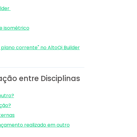
lder
e isométrico
plano corrente" no AltoQi Builder
ração entre Disciplinas
outro?
ação?
ternas
lançamento realizado em outro