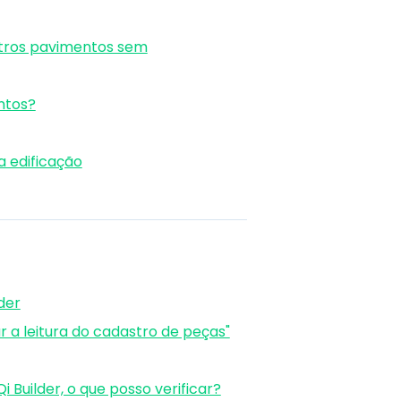
tros pavimentos sem
ntos?
a edificação
der
 a leitura do cadastro de peças"
 Builder, o que posso verificar?