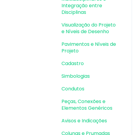
Integração entre
Vigas |
Disciplinas
Dimensionamento e
Detalhamento
Visualização do Projeto
e Níveis de Desenho
Lajes | Lançamento
Pavimentos e Níveis de
Lajes | Erros e Avisos
Projeto
Lajes |
Cadastro
Dimensionamento
Simbologias
Lajes | Detalhamento
Condutos
Fundações |
Lançamento
Peças, Conexões e
Elementos Genéricos
Fundações | Erros e
Avisos
Avisos e Indicações
Fundações |
Colunas e Prumadas