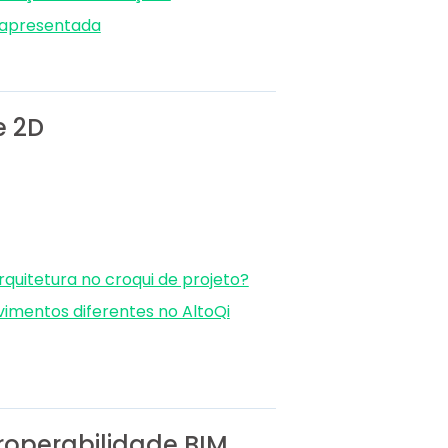
 apresentada
e 2D
quitetura no croqui de projeto?
vimentos diferentes no AltoQi
eroperabilidade BIM