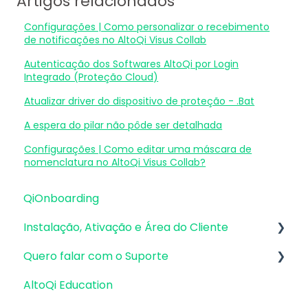
Artigos relacionados
Configurações | Como personalizar o recebimento
de notificações no AltoQi Visus Collab
Autenticação dos Softwares AltoQi por Login
Integrado (Proteção Cloud)
Atualizar driver do dispositivo de proteção - .Bat
A espera do pilar não pôde ser detalhada
Configurações | Como editar uma máscara de
nomenclatura no AltoQi Visus Collab?
QiOnboarding
Instalação, Ativação e Área do Cliente
Quero falar com o Suporte
Requisitos de Sistema Operacional e
Compatibilidade
AltoQi Education
Atendimento de Suporte ao Produto
Firewall, Proxy e Antivírus