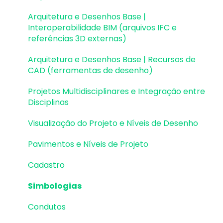
Integração com Revit
Desenhos e Arquitetura | Interoperabilidade
Arquitetura e Desenhos Base |
Visualização em Realidade Aumentada (RA)
BIM
Interoperabilidade BIM (arquivos IFC e
referências 3D externas)
Pilares | Lançamento
Arquitetura e Desenhos Base | Recursos de
Pilares | Erros e Avisos
CAD (ferramentas de desenho)
Pilares | Dimensionamento e Detalhamento
Projetos Multidisciplinares e Integração entre
Disciplinas
Vigas | Lançamento
Visualização do Projeto e Níveis de Desenho
Vigas | Erros e Avisos
Pavimentos e Níveis de Projeto
Vigas | Dimensionamento e Detalhamento
Cadastro
Lajes | Lançamento
Simbologias
Lajes | Erros e Avisos
Condutos
Lajes | Dimensionamento