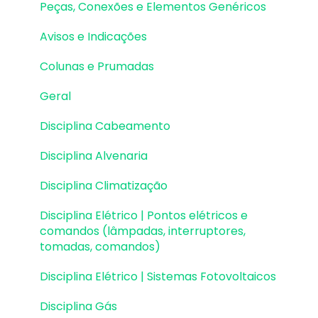
Peças, Conexões e Elementos Genéricos
Lajes | Detalhamento
Avisos e Indicações
Fundações | Lançamento
Colunas e Prumadas
Fundações | Erros e Avisos
Geral
Fundações | Dimensionamento e
Detalhamento
Disciplina Cabeamento
Cargas
Disciplina Alvenaria
Escadas
Disciplina Climatização
Escadas | Exemplos de Lançamento
Disciplina Elétrico | Pontos elétricos e
comandos (lâmpadas, interruptores,
Reservatórios
tomadas, comandos)
Reservatórios | Exemplos de lançamento
Disciplina Elétrico | Sistemas Fotovoltaicos
Paredes de contenção
Disciplina Gás