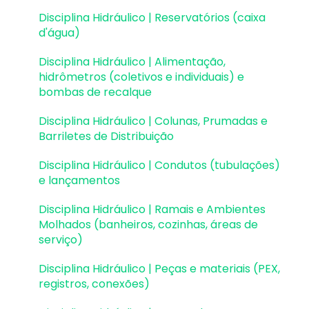
Muros de Arrimo
Disciplina Hidráulico | Reservatórios (caixa
d'água)
Elementos genéricos e perfis metálicos
Disciplina Hidráulico | Alimentação,
Estruturas de Alvenaria Estrutural
hidrômetros (coletivos e individuais) e
bombas de recalque
Estruturas de Protensão
Disciplina Hidráulico | Colunas, Prumadas e
Estruturas Pré-Moldadas
Barriletes de Distribuição
Estruturas Pré-Moldadas | Erros e Avisos
Disciplina Hidráulico | Condutos (tubulações)
e lançamentos
Processamento
Disciplina Hidráulico | Ramais e Ambientes
Análise da estrutura
Molhados (banheiros, cozinhas, áreas de
serviço)
Estabilidade global
Disciplina Hidráulico | Peças e materiais (PEX,
Deslocamentos e durabilidade
registros, conexões)
Planta de fôrma e locação