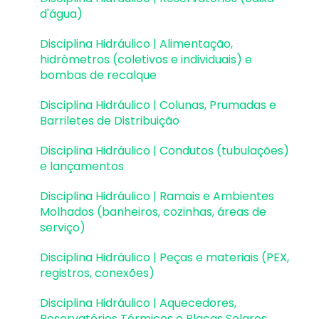
d'água)
Elementos genéricos e perfis metálicos
Disciplina Hidráulico | Alimentação,
Estruturas de Alvenaria Estrutural
hidrômetros (coletivos e individuais) e
bombas de recalque
Estruturas de Protensão
Disciplina Hidráulico | Colunas, Prumadas e
Estruturas Pré-Moldadas
Barriletes de Distribuição
Estruturas Pré-Moldadas | Erros e Avisos
Disciplina Hidráulico | Condutos (tubulações)
e lançamentos
Processamento
Disciplina Hidráulico | Ramais e Ambientes
Análise da estrutura
Molhados (banheiros, cozinhas, áreas de
serviço)
Estabilidade global
Disciplina Hidráulico | Peças e materiais (PEX,
Deslocamentos e durabilidade
registros, conexões)
Planta de fôrma e locação
Disciplina Hidráulico | Aquecedores,
Reservatórios Térmicos e Placas Solares