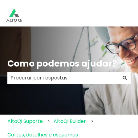
Como podemos ajudar?
Não há sugestões porque o campo de pesquisa e
AltoQi Suporte
AltoQi Builder
Cortes, detalhes e esquemas