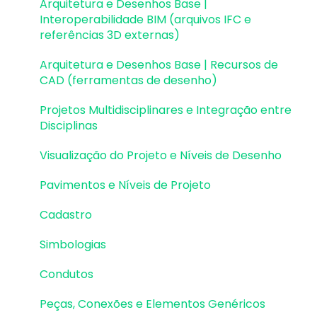
Desenhos e Arquitetura | Interoperabilidade
Arquitetura e Desenhos Base |
Visualização em Realidade Aumentada (RA)
BIM
Interoperabilidade BIM (arquivos IFC e
referências 3D externas)
Pilares | Lançamento
Arquitetura e Desenhos Base | Recursos de
Pilares | Erros e Avisos
CAD (ferramentas de desenho)
Pilares | Dimensionamento e Detalhamento
Projetos Multidisciplinares e Integração entre
Disciplinas
Vigas | Lançamento
Visualização do Projeto e Níveis de Desenho
Vigas | Erros e Avisos
Pavimentos e Níveis de Projeto
Vigas | Dimensionamento e Detalhamento
Cadastro
Lajes | Lançamento
Simbologias
Lajes | Erros e Avisos
Condutos
Lajes | Dimensionamento
Peças, Conexões e Elementos Genéricos
Lajes | Detalhamento