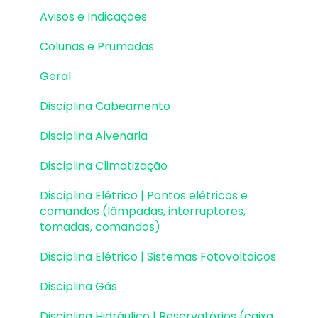
Avisos e Indicações
Fundações | Lançamento
Colunas e Prumadas
Fundações | Erros e Avisos
Geral
Fundações | Dimensionamento e
Detalhamento
Disciplina Cabeamento
Cargas
Disciplina Alvenaria
Escadas
Disciplina Climatização
Escadas | Exemplos de Lançamento
Disciplina Elétrico | Pontos elétricos e
comandos (lâmpadas, interruptores,
Reservatórios
tomadas, comandos)
Reservatórios | Exemplos de lançamento
Disciplina Elétrico | Sistemas Fotovoltaicos
Paredes de contenção
Disciplina Gás
Muros de Arrimo
Disciplina Hidráulico | Reservatórios (caixa