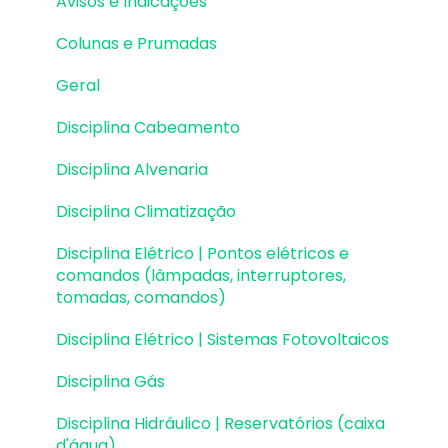
Avisos e Indicações
Fundações | Lançamento
Colunas e Prumadas
Fundações | Erros e Avisos
Geral
Fundações | Dimensionamento e
Detalhamento
Disciplina Cabeamento
Cargas
Disciplina Alvenaria
Escadas
Disciplina Climatização
Escadas | Exemplos de Lançamento
Disciplina Elétrico | Pontos elétricos e
comandos (lâmpadas, interruptores,
Reservatórios
tomadas, comandos)
Reservatórios | Exemplos de lançamento
Disciplina Elétrico | Sistemas Fotovoltaicos
Paredes de contenção
Disciplina Gás
Muros de Arrimo
Disciplina Hidráulico | Reservatórios (caixa
d'água)