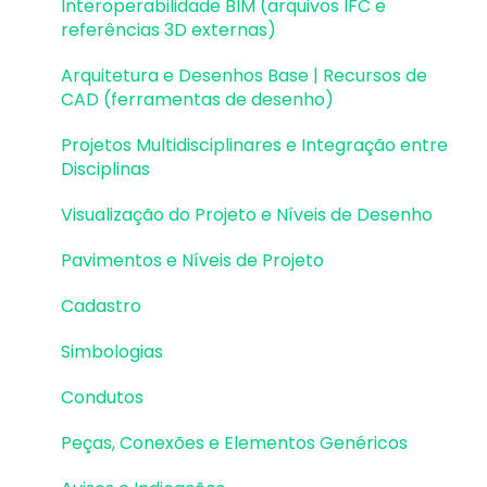
Visualização em Realidade Aumentada (RA)
BIM
Interoperabilidade BIM (arquivos IFC e
referências 3D externas)
Pilares | Lançamento
Arquitetura e Desenhos Base | Recursos de
Pilares | Erros e Avisos
CAD (ferramentas de desenho)
Pilares | Dimensionamento e Detalhamento
Projetos Multidisciplinares e Integração entre
Disciplinas
Vigas | Lançamento
Visualização do Projeto e Níveis de Desenho
Vigas | Erros e Avisos
Pavimentos e Níveis de Projeto
Vigas | Dimensionamento e Detalhamento
Cadastro
Lajes | Lançamento
Simbologias
Lajes | Erros e Avisos
Condutos
Lajes | Dimensionamento
Peças, Conexões e Elementos Genéricos
Lajes | Detalhamento