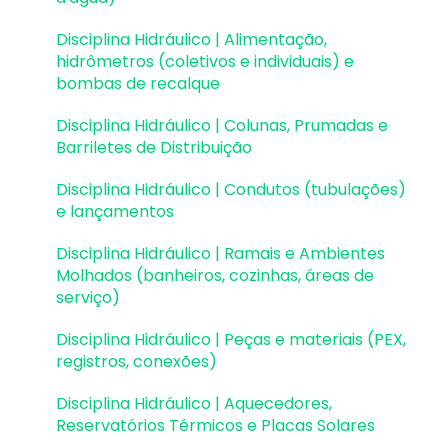
Elementos genéricos e perfis metálicos
Disciplina Hidráulico | Alimentação,
Estruturas de Alvenaria Estrutural
hidrômetros (coletivos e individuais) e
bombas de recalque
Estruturas de Protensão
Disciplina Hidráulico | Colunas, Prumadas e
Estruturas Pré-Moldadas
Barriletes de Distribuição
Estruturas Pré-Moldadas | Erros e Avisos
Disciplina Hidráulico | Condutos (tubulações)
e lançamentos
Processamento
Disciplina Hidráulico | Ramais e Ambientes
Análise da estrutura
Molhados (banheiros, cozinhas, áreas de
serviço)
Estabilidade global
Disciplina Hidráulico | Peças e materiais (PEX,
Deslocamentos e durabilidade
registros, conexões)
Planta de fôrma e locação
Disciplina Hidráulico | Aquecedores,
Reservatórios Térmicos e Placas Solares
Pranchas e detalhamentos