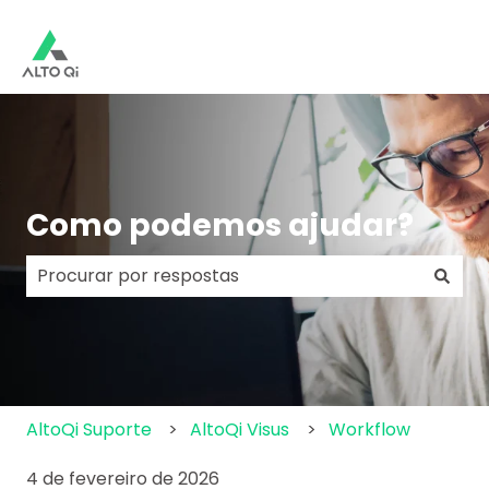
Como podemos ajudar?
Não há sugestões porque o campo de pesquisa e
AltoQi Suporte
AltoQi Visus
Workflow
4 de fevereiro de 2026