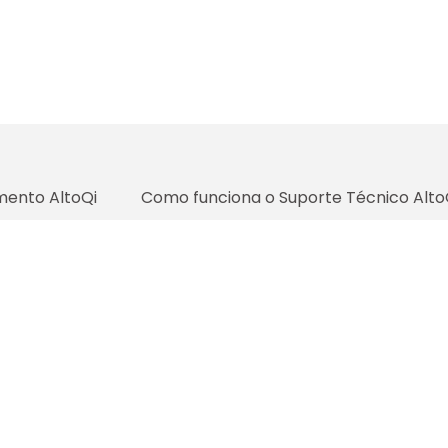
mento AltoQi
Como funciona o Suporte Técnico Alto
Política de Ciclo de Vida Soluções AltoQi