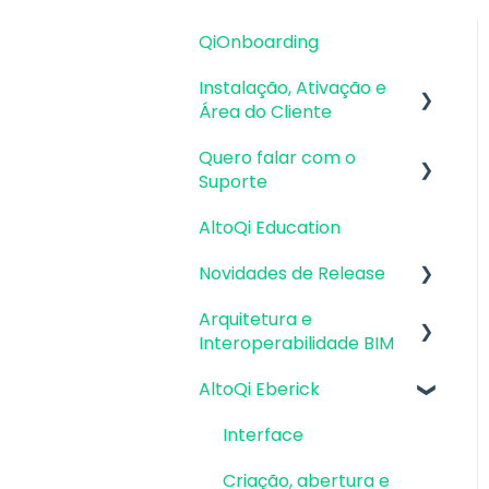
QiOnboarding
Instalação, Ativação e
Área do Cliente
Quero falar com o
Requisitos de Sistema
Suporte
Operacional e
Compatibilidade
AltoQi Education
Atendimento de
Firewall, Proxy e
Suporte ao Produto
Novidades de Release
Antivírus
Envio de inconsistências
Arquitetura e
Atualizações AltoQi
Recursos Gráficos e
(bugs), melhorias e
Interoperabilidade BIM
Eberick
Placa de Vídeo
sugestões
AltoQi Eberick
Atualizações AltoQi
Preparação da
Instalação & Acesso por
Envio de anexos
Builder
Arquitetura
Login Integrado
Interface
Atualizações AltoQi
Interoperabilidade BIM
Versões
Criação, abertura e
Visus
demonstrativas