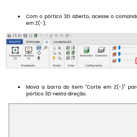
Com o pórtico 3D aberto, acesse o comand
em Z(-);
Mova a barra do item "Corte em Z(-)" para
pórtico 3D nesta direção.