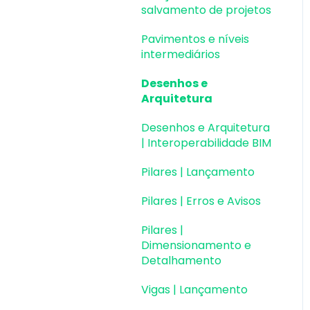
Colaboração BIM
salvamento de projetos
Atualizações AltoQi
Instalação & Acesso por
Exportação e
Pavimentos e níveis
Visus Cost Management
Chave de Ativação EID |
Importação de Modelos
intermediários
Em migração
Atualizações AltoQi
3D (formato Q3D)
Desenhos e
Visus Collab
Versões anteriores
Integração com Revit
Arquitetura
Atualizações AltoQi
Outros
Visualização em
Desenhos e Arquitetura
Visus WorkFlow
Realidade Aumentada
| Interoperabilidade BIM
(RA)
Pilares | Lançamento
Pilares | Erros e Avisos
Pilares |
Dimensionamento e
Detalhamento
Vigas | Lançamento