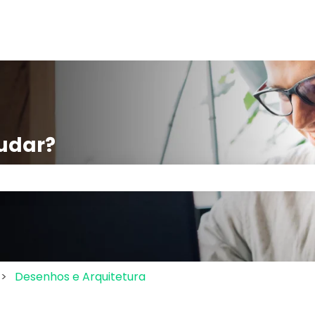
udar?
po de pesquisa está em branco.
Desenhos e Arquitetura