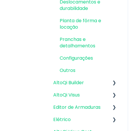
Deslocamentos e
durabilidade
Planta de fôrma e
locação
Pranchas e
detalhamentos
Configurações
Outros
AltoQi Builder
AltoQi Visus
Interface
Editor de Armaduras
Criação, abertura e
Plataforma AltoQi Visus
salvamento de projetos
Elétrico
Cost Management
Pranchas e
Arquitetura e Desenhos
detalhamentos