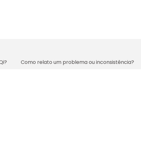
Qi?
Como relato um problema ou inconsistência?
Copyright ©
2025
AltoQi. Todos os Direitos Reservados.