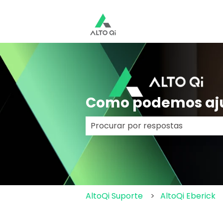
Como podemos aj
Não há sugestões porque o cam
AltoQi Suporte
AltoQi Eberick