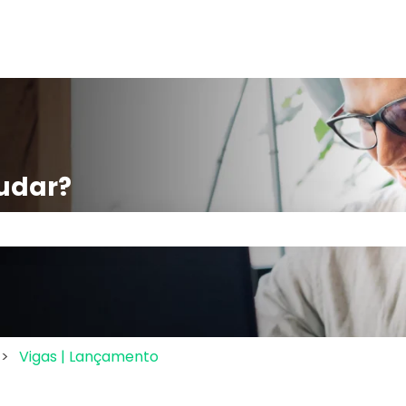
udar?
po de pesquisa está em branco.
Vigas | Lançamento