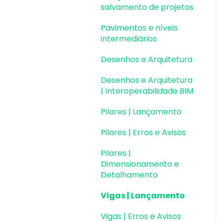
Colaboração BIM
salvamento de projetos
Atualizações AltoQi
Instalação & Acesso por
Exportação e
Pavimentos e níveis
Visus Cost Management
Chave de Ativação EID |
Importação de Modelos
intermediários
Em migração
Atualizações AltoQi
3D (formato Q3D)
Desenhos e Arquitetura
Visus Collab
Versões anteriores
Integração com Revit
Desenhos e Arquitetura
Atualizações AltoQi
Outros
Visualização em
| Interoperabilidade BIM
Visus WorkFlow
Realidade Aumentada
Pilares | Lançamento
(RA)
Pilares | Erros e Avisos
Pilares |
Dimensionamento e
Detalhamento
Vigas | Lançamento
Vigas | Erros e Avisos