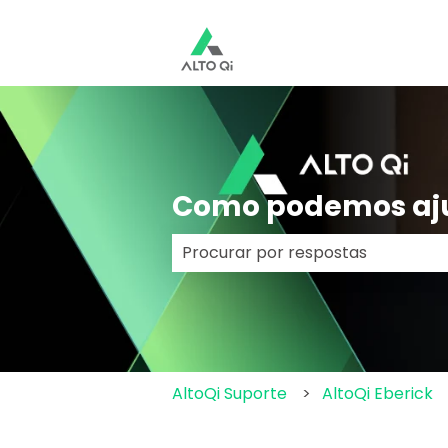
Como podemos aj
Não há sugestões porque o cam
AltoQi Suporte
AltoQi Eberick