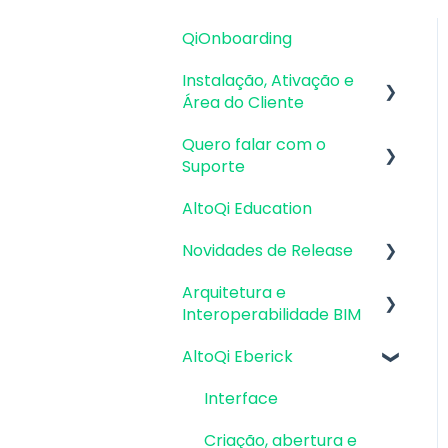
QiOnboarding
Instalação, Ativação e
Área do Cliente
Quero falar com o
Requisitos de Sistema
Suporte
Operacional e
Compatibilidade
AltoQi Education
Atendimento de
Firewall, Proxy e
Suporte ao Produto
Novidades de Release
Antivírus
Envio de inconsistências
Arquitetura e
Atualizações AltoQi
Recursos Gráficos e
(bugs), melhorias e
Interoperabilidade BIM
Eberick
Placa de Vídeo
sugestões
AltoQi Eberick
Atualizações AltoQi
Preparação da
Instalação & Acesso por
Envio de anexos
Builder
Arquitetura
Login Integrado
Interface
Atualizações AltoQi
Interoperabilidade BIM
Versões
Criação, abertura e
Visus
demonstrativas