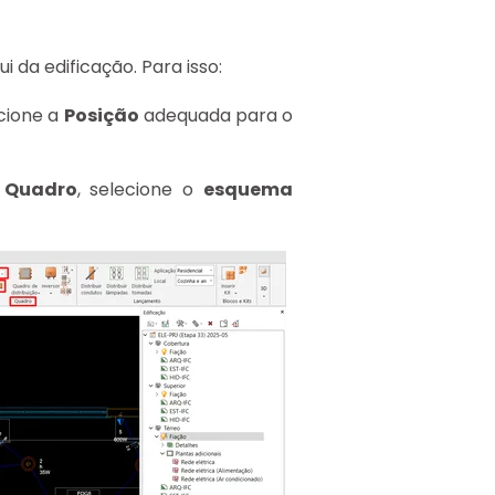
 da edificação. Para isso:
ecione a
Posição
adequada para o
o
Quadro
, selecione o
esquema