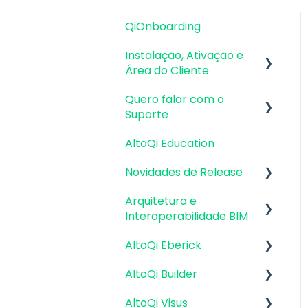
QiOnboarding
Instalação, Ativação e
Área do Cliente
Quero falar com o
Requisitos de Sistema
Suporte
Operacional e
Compatibilidade
AltoQi Education
Atendimento de
Firewall, Proxy e
Suporte ao Produto
Novidades de Release
Antivírus
Envio de inconsistências
Arquitetura e
Atualizações AltoQi
Recursos Gráficos e
(bugs), melhorias e
Interoperabilidade BIM
Eberick
Placa de Vídeo
sugestões
AltoQi Eberick
Atualizações AltoQi
Preparação da
Instalação & Acesso por
Envio de anexos
Builder
Arquitetura
Login Integrado
AltoQi Builder
Interface
Atualizações AltoQi
Interoperabilidade BIM
Versões
AltoQi Visus
Criação, abertura e
Interface
Visus
demonstrativas