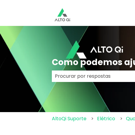
Como podemos aj
Não há sugestões porque o cam
AltoQi Suporte
Elétrico
Qua