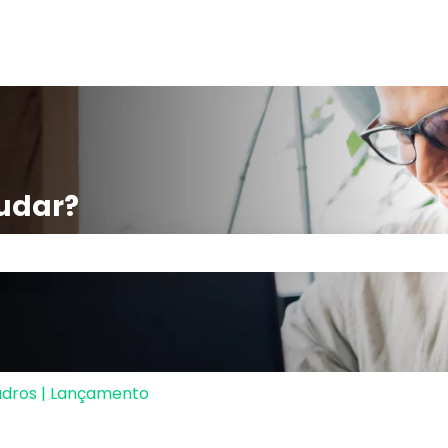
udar?
po de pesquisa está em branco.
dros | Lançamento