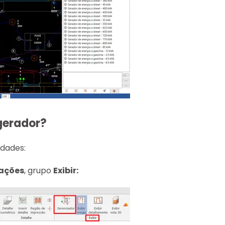
gerador?
edades:
ações
, grupo
Exibir: