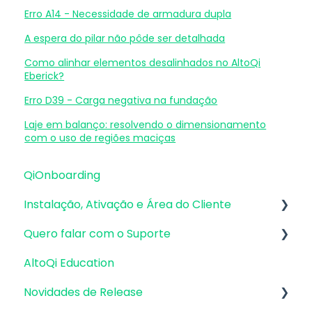
Erro A14 - Necessidade de armadura dupla
A espera do pilar não pôde ser detalhada
Como alinhar elementos desalinhados no AltoQi
Eberick?
Erro D39 - Carga negativa na fundação
Laje em balanço: resolvendo o dimensionamento
com o uso de regiões maciças
QiOnboarding
Instalação, Ativação e Área do Cliente
Quero falar com o Suporte
Requisitos de Sistema Operacional e
Compatibilidade
AltoQi Education
Atendimento de Suporte ao Produto
Firewall, Proxy e Antivírus
Novidades de Release
Envio de inconsistências (bugs), melhorias e
Recursos Gráficos e Placa de Vídeo
sugestões