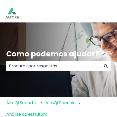
Como podemos ajudar?
Não há sugestões porque o campo de pesquisa e
AltoQi Suporte
AltoQi Eberick
Análise da estrutura