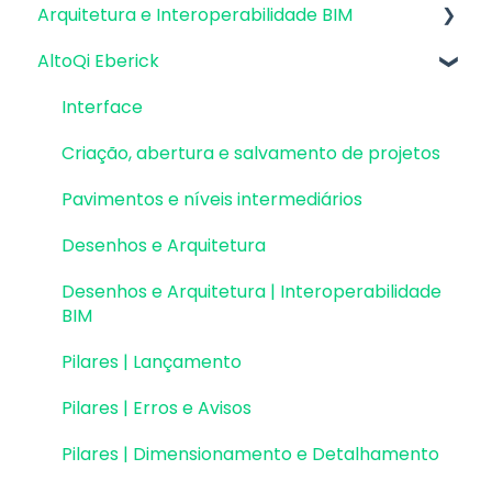
Arquitetura e Interoperabilidade BIM
Atualizações AltoQi Eberick
Instalação & Acesso por Login Integrado
Envio de anexos
AltoQi Eberick
Atualizações AltoQi Builder
Preparação da Arquitetura
Versões demonstrativas
Atualizações AltoQi Visus
Interoperabilidade BIM
Interface
Instalação & Acesso por Chave de Ativação
Atualizações AltoQi Visus Cost Management
Colaboração BIM
Criação, abertura e salvamento de projetos
EID | Em migração
Atualizações AltoQi Visus Collab
Exportação e Importação de Modelos 3D
Pavimentos e níveis intermediários
Versões anteriores
(formato Q3D)
Atualizações AltoQi Visus WorkFlow
Desenhos e Arquitetura
Outros
Integração com Revit
Desenhos e Arquitetura | Interoperabilidade
Visualização em Realidade Aumentada (RA)
BIM
Pilares | Lançamento
Pilares | Erros e Avisos
Pilares | Dimensionamento e Detalhamento