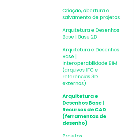
Colaboração BIM
salvamento de projetos
Criação, abertura e
Atualizações AltoQi
Instalação & Acesso por
Exportação e
Pavimentos e níveis
salvamento de projetos
Visus Cost Management
Chave de Ativação EID |
Importação de Modelos
intermediários
Em migração
Arquitetura e Desenhos
Atualizações AltoQi
3D (formato Q3D)
Desenhos e Arquitetura
Base | Base 2D
Visus Collab
Versões anteriores
Integração com Revit
Desenhos e Arquitetura
Arquitetura e Desenhos
Atualizações AltoQi
Outros
Visualização em
| Interoperabilidade BIM
Base |
Visus WorkFlow
Realidade Aumentada
Interoperabilidade BIM
Pilares | Lançamento
(RA)
(arquivos IFC e
referências 3D
Pilares | Erros e Avisos
externas)
Pilares |
Arquitetura e
Dimensionamento e
Desenhos Base |
Detalhamento
Recursos de CAD
(ferramentas de
Vigas | Lançamento
desenho)
Vigas | Erros e Avisos
Projetos