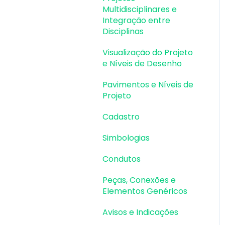
Multidisciplinares e
Vigas |
Integração entre
Dimensionamento e
Disciplinas
Detalhamento
Visualização do Projeto
Lajes | Lançamento
e Níveis de Desenho
Lajes | Erros e Avisos
Pavimentos e Níveis de
Projeto
Lajes |
Dimensionamento
Cadastro
Lajes | Detalhamento
Simbologias
Fundações |
Condutos
Lançamento
Peças, Conexões e
Fundações | Erros e
Elementos Genéricos
Avisos
Avisos e Indicações
Fundações |