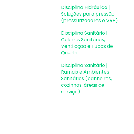
Disciplina Hidráulico |
Soluções para pressão
(pressurizadores e VRP)
Disciplina Sanitário |
Colunas Sanitárias,
Ventilação e Tubos de
Queda
Disciplina Sanitário |
Ramais e Ambientes
Sanitários (banheiros,
cozinhas, áreas de
serviço)
Disciplina Sanitário |
Peças e componentes
(ralos, sifões, conexões)
Disciplina Sanitário |