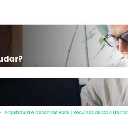
udar?
po de pesquisa está em branco.
Arquitetura e Desenhos Base | Recursos de CAD (ferr