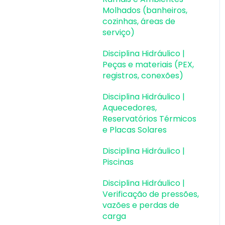
durabilidade
Molhados (banheiros,
cozinhas, áreas de
Planta de fôrma e
serviço)
locação
Disciplina Hidráulico |
Pranchas e
Peças e materiais (PEX,
detalhamentos
registros, conexões)
Configurações
Disciplina Hidráulico |
Aquecedores,
Outros
Reservatórios Térmicos
e Placas Solares
Disciplina Hidráulico |
Piscinas
Disciplina Hidráulico |
Verificação de pressões,
vazões e perdas de
carga