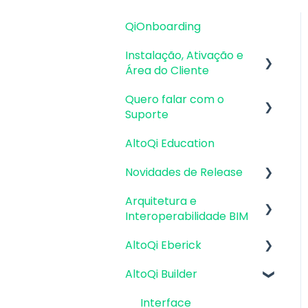
QiOnboarding
Instalação, Ativação e
Área do Cliente
Quero falar com o
Requisitos de Sistema
Suporte
Operacional e
Compatibilidade
AltoQi Education
Atendimento de
Firewall, Proxy e
Suporte ao Produto
Novidades de Release
Antivírus
Envio de inconsistências
Arquitetura e
Atualizações AltoQi
Recursos Gráficos e
(bugs), melhorias e
Interoperabilidade BIM
Eberick
Placa de Vídeo
sugestões
AltoQi Eberick
Atualizações AltoQi
Preparação da
Instalação & Acesso por
Envio de anexos
Builder
Arquitetura
Login Integrado
AltoQi Builder
Interface
Atualizações AltoQi
Interoperabilidade BIM
Versões
Criação, abertura e
Interface
Visus
demonstrativas