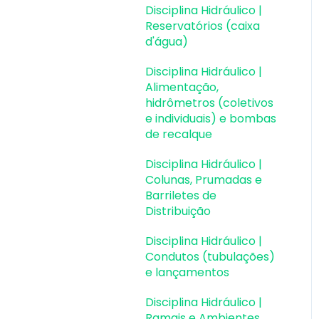
perfis metálicos
Disciplina Hidráulico |
Reservatórios (caixa
Estruturas de Alvenaria
d'água)
Estrutural
Disciplina Hidráulico |
Estruturas de Protensão
Alimentação,
hidrômetros (coletivos
Estruturas Pré-
e individuais) e bombas
Moldadas
de recalque
Estruturas Pré-
Disciplina Hidráulico |
Moldadas | Erros e
Colunas, Prumadas e
Avisos
Barriletes de
Distribuição
Processamento
Disciplina Hidráulico |
Análise da estrutura
Condutos (tubulações)
e lançamentos
Estabilidade global
Disciplina Hidráulico |
Deslocamentos e
Ramais e Ambientes