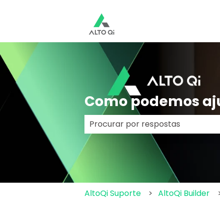
Como podemos aj
Não há sugestões porque o cam
AltoQi Suporte
AltoQi Builder