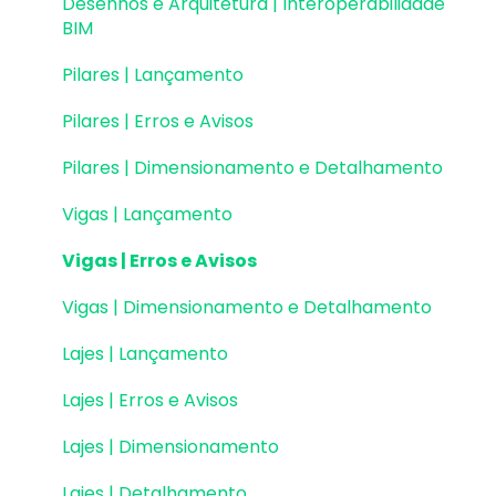
Desenhos e Arquitetura | Interoperabilidade
Visualização em Realidade Aumentada (RA)
BIM
Pilares | Lançamento
Pilares | Erros e Avisos
Pilares | Dimensionamento e Detalhamento
Vigas | Lançamento
Vigas | Erros e Avisos
Vigas | Dimensionamento e Detalhamento
Lajes | Lançamento
Lajes | Erros e Avisos
Lajes | Dimensionamento
Lajes | Detalhamento