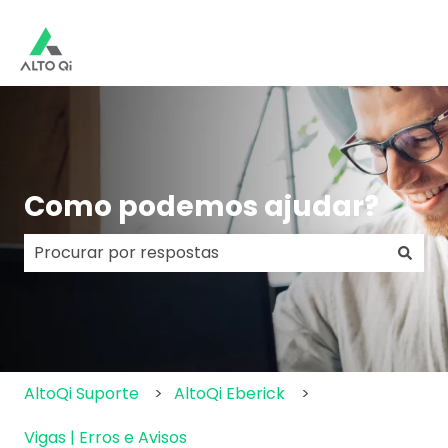
Como podemos ajudar?
Não há sugestões porque o campo de pesquisa e
AltoQi Suporte
AltoQi Eberick
Vigas | Erros e Avisos