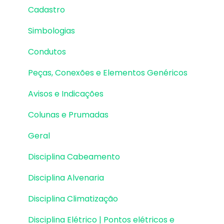
Cadastro
Lajes | Lançamento
Simbologias
Lajes | Erros e Avisos
Condutos
Lajes | Dimensionamento
Peças, Conexões e Elementos Genéricos
Lajes | Detalhamento
Avisos e Indicações
Fundações | Lançamento
Colunas e Prumadas
Fundações | Erros e Avisos
Geral
Fundações | Dimensionamento e
Detalhamento
Disciplina Cabeamento
Cargas
Disciplina Alvenaria
Escadas
Disciplina Climatização
Escadas | Exemplos de Lançamento
Disciplina Elétrico | Pontos elétricos e