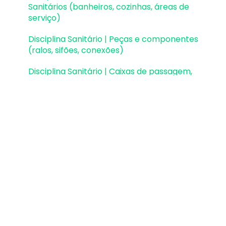
Sanitários (banheiros, cozinhas, áreas de
serviço)
Disciplina Sanitário | Peças e componentes
(ralos, sifões, conexões)
Disciplina Sanitário | Caixas de passagem,
gordura e sifonadas
Disciplina Sanitário | Rede Pluvial, Calhas e
Coletores
Disciplina Sanitário | Unidades de Tratamento
Disciplina Sanitário | Estações elevatórias e
bombas submersíveis
Disciplina Sanitário | Verificações e
dimensionamento (diâmetros, declividades,
inclinações)