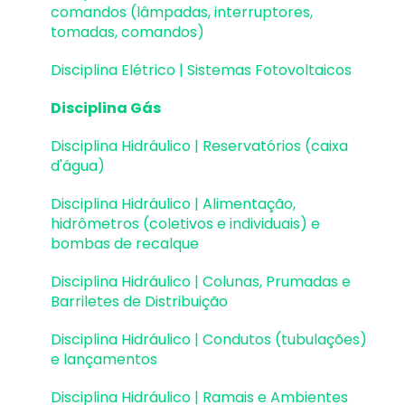
comandos (lâmpadas, interruptores,
Reservatórios
tomadas, comandos)
Reservatórios | Exemplos de lançamento
Disciplina Elétrico | Sistemas Fotovoltaicos
Paredes de contenção
Disciplina Gás
Muros de Arrimo
Disciplina Hidráulico | Reservatórios (caixa
d'água)
Elementos genéricos e perfis metálicos
Disciplina Hidráulico | Alimentação,
Estruturas de Alvenaria Estrutural
hidrômetros (coletivos e individuais) e
bombas de recalque
Estruturas de Protensão
Disciplina Hidráulico | Colunas, Prumadas e
Estruturas Pré-Moldadas
Barriletes de Distribuição
Estruturas Pré-Moldadas | Erros e Avisos
Disciplina Hidráulico | Condutos (tubulações)
e lançamentos
Processamento
Disciplina Hidráulico | Ramais e Ambientes