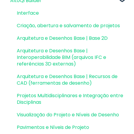
AltoQi Builder
Atualizações AltoQi Visus
Interoperabilidade BIM
Interface
Instalação & Acesso por Chave de Ativação
Atualizações AltoQi Visus Cost Management
Colaboração BIM
Criação, abertura e salvamento de projetos
Interface
EID | Em migração
Atualizações AltoQi Visus Collab
Exportação e Importação de Modelos 3D
Pavimentos e níveis intermediários
Criação, abertura e salvamento de projetos
Versões anteriores
(formato Q3D)
Atualizações AltoQi Visus WorkFlow
Desenhos e Arquitetura
Arquitetura e Desenhos Base | Base 2D
Outros
Integração com Revit
Desenhos e Arquitetura | Interoperabilidade
Arquitetura e Desenhos Base |
Visualização em Realidade Aumentada (RA)
BIM
Interoperabilidade BIM (arquivos IFC e
referências 3D externas)
Pilares | Lançamento
Arquitetura e Desenhos Base | Recursos de
Pilares | Erros e Avisos
CAD (ferramentas de desenho)
Pilares | Dimensionamento e Detalhamento
Projetos Multidisciplinares e Integração entre
Disciplinas
Vigas | Lançamento
Visualização do Projeto e Níveis de Desenho
Vigas | Erros e Avisos
Pavimentos e Níveis de Projeto
Vigas | Dimensionamento e Detalhamento