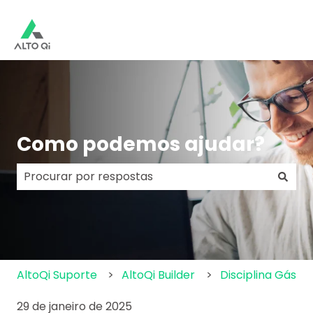
Como podemos ajudar?
Não há sugestões porque o campo de pesquisa e
AltoQi Suporte
AltoQi Builder
Disciplina Gás
29 de janeiro de 2025