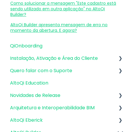
Como solucionar a mensagem "Este cadastro está
sendo utilizado em outra aplicação" no AltoQi
Builder?
AltoQi Builder apresenta mensagem de erro no
momento da abertura. E agora?
QiOnboarding
Instalação, Ativação e Área do Cliente
Quero falar com o Suporte
Requisitos de Sistema Operacional e
Compatibilidade
AltoQi Education
Atendimento de Suporte ao Produto
Firewall, Proxy e Antivírus
Novidades de Release
Envio de inconsistências (bugs), melhorias e
Recursos Gráficos e Placa de Vídeo
sugestões
Arquitetura e Interoperabilidade BIM
Atualizações AltoQi Eberick
Instalação & Acesso por Login Integrado
Envio de anexos
AltoQi Eberick
Atualizações AltoQi Builder
Preparação da Arquitetura
Versões demonstrativas