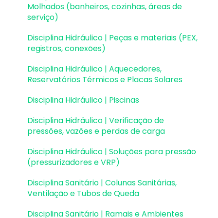
Análise da estrutura
Molhados (banheiros, cozinhas, áreas de
serviço)
Estabilidade global
Disciplina Hidráulico | Peças e materiais (PEX,
Deslocamentos e durabilidade
registros, conexões)
Planta de fôrma e locação
Disciplina Hidráulico | Aquecedores,
Reservatórios Térmicos e Placas Solares
Pranchas e detalhamentos
Disciplina Hidráulico | Piscinas
Configurações
Disciplina Hidráulico | Verificação de
Outros
pressões, vazões e perdas de carga
Disciplina Hidráulico | Soluções para pressão
(pressurizadores e VRP)
Disciplina Sanitário | Colunas Sanitárias,
Ventilação e Tubos de Queda
Disciplina Sanitário | Ramais e Ambientes