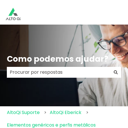
Como podemos ajudar?
Não há sugestões porque o campo de pesquisa e
AltoQi Suporte
AltoQi Eberick
Elementos genéricos e perfis metálicos