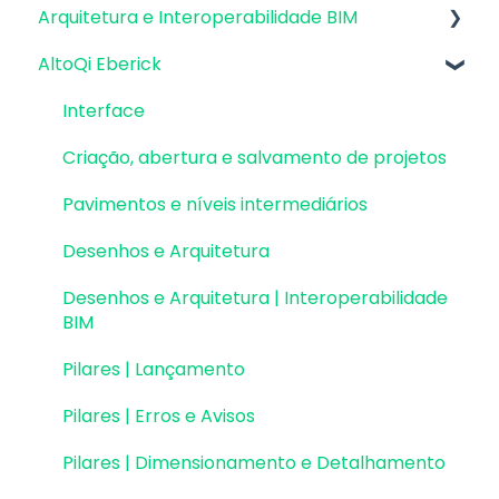
Arquitetura e Interoperabilidade BIM
Atualizações AltoQi Eberick
Instalação & Acesso por Login Integrado
Envio de anexos
AltoQi Eberick
Atualizações AltoQi Builder
Preparação da Arquitetura
Versões demonstrativas
Atualizações AltoQi Visus
Interoperabilidade BIM
Interface
Instalação & Acesso por Chave de Ativação
Atualizações AltoQi Visus Cost Management
Colaboração BIM
Criação, abertura e salvamento de projetos
EID | Em migração
Atualizações AltoQi Visus Collab
Exportação e Importação de Modelos 3D
Pavimentos e níveis intermediários
Versões anteriores
(formato Q3D)
Atualizações AltoQi Visus WorkFlow
Desenhos e Arquitetura
Outros
Integração com Revit
Desenhos e Arquitetura | Interoperabilidade
Visualização em Realidade Aumentada (RA)
BIM
Pilares | Lançamento
Pilares | Erros e Avisos
Pilares | Dimensionamento e Detalhamento