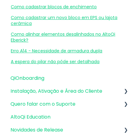
Como cadastrar blocos de enchimento
Como cadastrar um novo bloco em EPS ou lajota
cerâmica
Como alinhar elementos desalinhados no AltoQi
Eberick?
Erro A14 - Necessidade de armadura dupla
A espera do pilar não pôde ser detalhada
QiOnboarding
Instalação, Ativação e Área do Cliente
Quero falar com o Suporte
Requisitos de Sistema Operacional e
Compatibilidade
AltoQi Education
Atendimento de Suporte ao Produto
Firewall, Proxy e Antivírus
Novidades de Release
Envio de inconsistências (bugs), melhorias e
Recursos Gráficos e Placa de Vídeo
sugestões