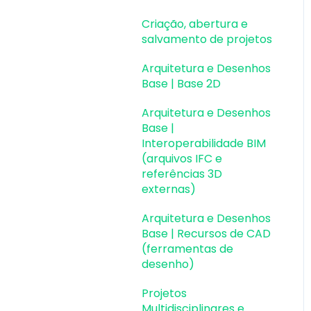
Colaboração BIM
salvamento de projetos
Criação, abertura e
Atualizações AltoQi
Instalação & Acesso por
Exportação e
Pavimentos e níveis
salvamento de projetos
Visus Cost Management
Chave de Ativação EID |
Importação de Modelos
intermediários
Em migração
Arquitetura e Desenhos
Atualizações AltoQi
3D (formato Q3D)
Desenhos e Arquitetura
Base | Base 2D
Visus Collab
Versões anteriores
Integração com Revit
Desenhos e Arquitetura
Arquitetura e Desenhos
Atualizações AltoQi
Outros
Visualização em
| Interoperabilidade BIM
Base |
Visus WorkFlow
Realidade Aumentada
Interoperabilidade BIM
Pilares | Lançamento
(RA)
(arquivos IFC e
referências 3D
Pilares | Erros e Avisos
externas)
Pilares |
Arquitetura e Desenhos
Dimensionamento e
Base | Recursos de CAD
Detalhamento
(ferramentas de
desenho)
Vigas | Lançamento
Projetos
Vigas | Erros e Avisos
Multidisciplinares e