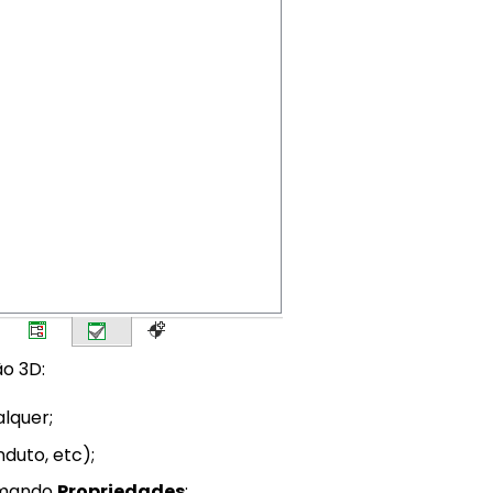
ão 3D:
lquer;
duto, etc);
omando
Propriedades
;