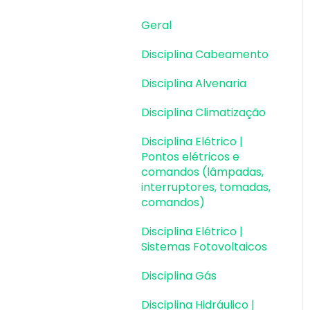
Dimensionamento e
Detalhamento
Geral
Cargas
Disciplina Cabeamento
Escadas
Disciplina Alvenaria
Escadas | Exemplos de
Disciplina Climatização
Lançamento
Disciplina Elétrico |
Reservatórios
Pontos elétricos e
comandos (lâmpadas,
Reservatórios |
interruptores, tomadas,
Exemplos de
comandos)
lançamento
Disciplina Elétrico |
Paredes de contenção
Sistemas Fotovoltaicos
Muros de Arrimo
Disciplina Gás
Elementos genéricos e
Disciplina Hidráulico |