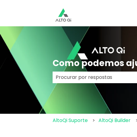
Como podemos aj
Não há sugestões porque o cam
AltoQi Suporte
AltoQi Builder