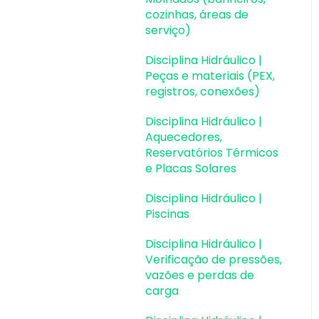
durabilidade
cozinhas, áreas de
serviço)
Planta de fôrma e
locação
Disciplina Hidráulico |
Peças e materiais (PEX,
Pranchas e
registros, conexões)
detalhamentos
Disciplina Hidráulico |
Configurações
Aquecedores,
Reservatórios Térmicos
Outros
e Placas Solares
Disciplina Hidráulico |
Piscinas
Disciplina Hidráulico |
Verificação de pressões,
vazões e perdas de
carga