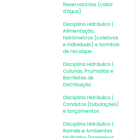
perfis metálicos
Reservatórios (caixa
d'água)
Estruturas de Alvenaria
Estrutural
Disciplina Hidráulico |
Alimentação,
Estruturas de Protensão
hidrômetros (coletivos
e individuais) e bombas
Estruturas Pré-
de recalque
Moldadas
Disciplina Hidráulico |
Estruturas Pré-
Colunas, Prumadas e
Moldadas | Erros e
Barriletes de
Avisos
Distribuição
Processamento
Disciplina Hidráulico |
Condutos (tubulações)
Análise da estrutura
e lançamentos
Estabilidade global
Disciplina Hidráulico |
Ramais e Ambientes
Deslocamentos e
Molhados (banheiros,