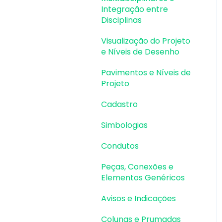
Integração entre
Vigas |
Disciplinas
Dimensionamento e
Detalhamento
Visualização do Projeto
e Níveis de Desenho
Lajes | Lançamento
Pavimentos e Níveis de
Lajes | Erros e Avisos
Projeto
Lajes |
Cadastro
Dimensionamento
Simbologias
Lajes | Detalhamento
Condutos
Fundações |
Lançamento
Peças, Conexões e
Elementos Genéricos
Fundações | Erros e
Avisos
Avisos e Indicações
Fundações |
Colunas e Prumadas