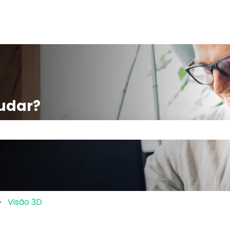
udar?
po de pesquisa está em branco.
Visão 3D