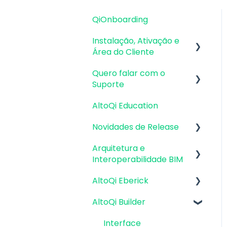
QiOnboarding
Instalação, Ativação e
Área do Cliente
Quero falar com o
Requisitos de Sistema
Suporte
Operacional e
Compatibilidade
AltoQi Education
Atendimento de
Firewall, Proxy e
Suporte ao Produto
Novidades de Release
Antivírus
Envio de inconsistências
Arquitetura e
Atualizações AltoQi
Recursos Gráficos e
(bugs), melhorias e
Interoperabilidade BIM
Eberick
Placa de Vídeo
sugestões
AltoQi Eberick
Atualizações AltoQi
Preparação da
Instalação & Acesso por
Envio de anexos
Builder
Arquitetura
Login Integrado
AltoQi Builder
Interface
Atualizações AltoQi
Interoperabilidade BIM
Versões
Criação, abertura e
Interface
Visus
demonstrativas