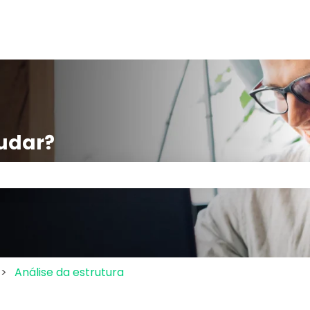
udar?
po de pesquisa está em branco.
Análise da estrutura