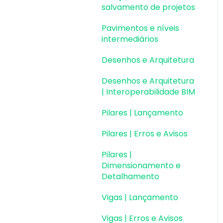
Colaboração BIM
salvamento de projetos
Atualizações AltoQi
Instalação & Acesso por
Exportação e
Pavimentos e níveis
Visus Cost Management
Chave de Ativação EID |
Importação de Modelos
intermediários
Em migração
Atualizações AltoQi
3D (formato Q3D)
Desenhos e Arquitetura
Visus Collab
Versões anteriores
Integração com Revit
Desenhos e Arquitetura
Atualizações AltoQi
Outros
Visualização em
| Interoperabilidade BIM
Visus WorkFlow
Realidade Aumentada
Pilares | Lançamento
(RA)
Pilares | Erros e Avisos
Pilares |
Dimensionamento e
Detalhamento
Vigas | Lançamento
Vigas | Erros e Avisos