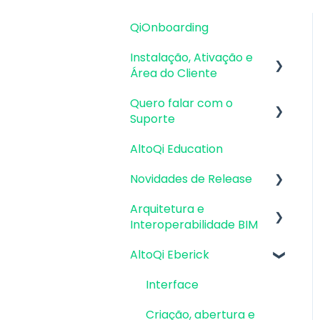
QiOnboarding
Instalação, Ativação e
Área do Cliente
Quero falar com o
Requisitos de Sistema
Suporte
Operacional e
Compatibilidade
AltoQi Education
Atendimento de
Firewall, Proxy e
Suporte ao Produto
Novidades de Release
Antivírus
Envio de inconsistências
Arquitetura e
Atualizações AltoQi
Recursos Gráficos e
(bugs), melhorias e
Interoperabilidade BIM
Eberick
Placa de Vídeo
sugestões
AltoQi Eberick
Atualizações AltoQi
Preparação da
Instalação & Acesso por
Envio de anexos
Builder
Arquitetura
Login Integrado
Interface
Atualizações AltoQi
Interoperabilidade BIM
Versões
Criação, abertura e
Visus
demonstrativas