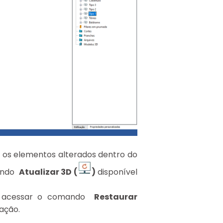
as os elementos alterados dentro do
ando
Atualizar 3D (
)
disponível
ta acessar o comando
Restaurar
zação.