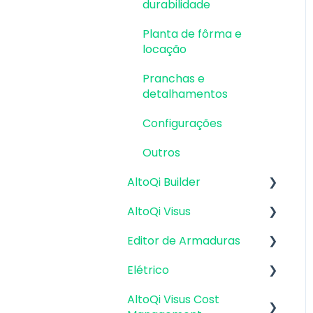
durabilidade
Planta de fôrma e
locação
Pranchas e
detalhamentos
Configurações
Outros
AltoQi Builder
AltoQi Visus
Interface
Editor de Armaduras
Criação, abertura e
Plataforma AltoQi Visus
salvamento de projetos
Elétrico
Cost Management
Pranchas e
Arquitetura e Desenhos
detalhamentos
AltoQi Visus Cost
Planning
Módulo Fotovoltaico
Base | Base 2D