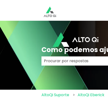
Como podemos aj
Não há sugestões porque o cam
AltoQi Suporte
AltoQi Eberick