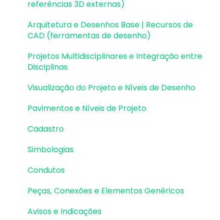
referências 3D externas)
Pilares | Lançamento
Arquitetura e Desenhos Base | Recursos de
Pilares | Erros e Avisos
CAD (ferramentas de desenho)
Pilares | Dimensionamento e Detalhamento
Projetos Multidisciplinares e Integração entre
Disciplinas
Vigas | Lançamento
Visualização do Projeto e Níveis de Desenho
Vigas | Erros e Avisos
Pavimentos e Níveis de Projeto
Vigas | Dimensionamento e Detalhamento
Cadastro
Lajes | Lançamento
Simbologias
Lajes | Erros e Avisos
Condutos
Lajes | Dimensionamento
Peças, Conexões e Elementos Genéricos
Lajes | Detalhamento
Avisos e Indicações