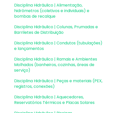
Disciplina Hidráulico | Alimentação,
Estruturas de Alvenaria Estrutural
hidrômetros (coletivos e individuais) e
bombas de recalque
Estruturas de Protensão
Disciplina Hidráulico | Colunas, Prumadas e
Estruturas Pré-Moldadas
Barriletes de Distribuição
Estruturas Pré-Moldadas | Erros e Avisos
Disciplina Hidráulico | Condutos (tubulações)
e lançamentos
Processamento
Disciplina Hidráulico | Ramais e Ambientes
Análise da estrutura
Molhados (banheiros, cozinhas, áreas de
serviço)
Estabilidade global
Disciplina Hidráulico | Peças e materiais (PEX,
Deslocamentos e durabilidade
registros, conexões)
Planta de fôrma e locação
Disciplina Hidráulico | Aquecedores,
Reservatórios Térmicos e Placas Solares
Pranchas e detalhamentos