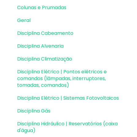
Fundações | Lançamento
Colunas e Prumadas
Fundações | Erros e Avisos
Geral
Fundações | Dimensionamento e
Detalhamento
Disciplina Cabeamento
Cargas
Disciplina Alvenaria
Escadas
Disciplina Climatização
Escadas | Exemplos de Lançamento
Disciplina Elétrico | Pontos elétricos e
comandos (lâmpadas, interruptores,
Reservatórios
tomadas, comandos)
Reservatórios | Exemplos de lançamento
Disciplina Elétrico | Sistemas Fotovoltaicos
Paredes de contenção
Disciplina Gás
Muros de Arrimo
Disciplina Hidráulico | Reservatórios (caixa
d'água)
Elementos genéricos e perfis metálicos