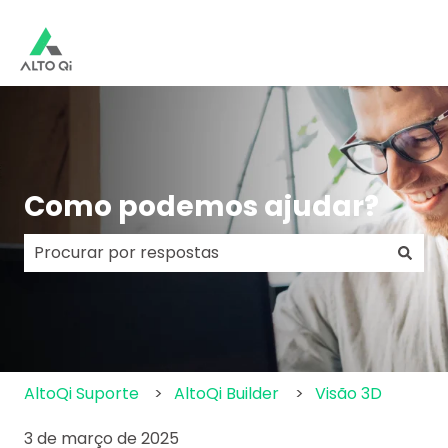
Como podemos ajudar?
Não há sugestões porque o campo de pesquisa e
AltoQi Suporte
AltoQi Builder
Visão 3D
3 de março de 2025