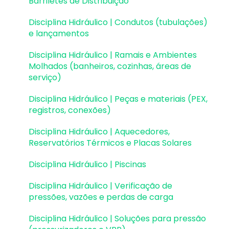
Barriletes de Distribuição
Estruturas Pré-Moldadas | Erros e Avisos
Disciplina Hidráulico | Condutos (tubulações)
e lançamentos
Processamento
Disciplina Hidráulico | Ramais e Ambientes
Análise da estrutura
Molhados (banheiros, cozinhas, áreas de
serviço)
Estabilidade global
Disciplina Hidráulico | Peças e materiais (PEX,
Deslocamentos e durabilidade
registros, conexões)
Planta de fôrma e locação
Disciplina Hidráulico | Aquecedores,
Reservatórios Térmicos e Placas Solares
Pranchas e detalhamentos
Disciplina Hidráulico | Piscinas
Configurações
Disciplina Hidráulico | Verificação de
Outros
pressões, vazões e perdas de carga
Disciplina Hidráulico | Soluções para pressão