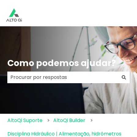
Como podemos ajudar?
Não há sugestões porque o campo de pesquisa e
AltoQi Suporte
AltoQi Builder
Disciplina Hidráulico | Alimentação, hidrômetros