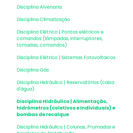
Cargas
Disciplina Alvenaria
Escadas
Disciplina Climatização
Escadas | Exemplos de Lançamento
Disciplina Elétrico | Pontos elétricos e
comandos (lâmpadas, interruptores,
Reservatórios
tomadas, comandos)
Reservatórios | Exemplos de lançamento
Disciplina Elétrico | Sistemas Fotovoltaicos
Paredes de contenção
Disciplina Gás
Muros de Arrimo
Disciplina Hidráulico | Reservatórios (caixa
d'água)
Elementos genéricos e perfis metálicos
Disciplina Hidráulico | Alimentação,
Estruturas de Alvenaria Estrutural
hidrômetros (coletivos e individuais) e
bombas de recalque
Estruturas de Protensão
Disciplina Hidráulico | Colunas, Prumadas e
Estruturas Pré-Moldadas