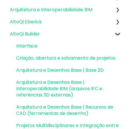
Recursos Gráficos e Placa de Vídeo
sugestões
Arquitetura e Interoperabilidade BIM
Atualizações AltoQi Eberick
Instalação & Acesso por Login Integrado
Envio de anexos
AltoQi Eberick
Atualizações AltoQi Builder
Preparação da Arquitetura
Versões demonstrativas
AltoQi Builder
Atualizações AltoQi Visus
Interoperabilidade BIM
Interface
Instalação & Acesso por Chave de Ativação
Atualizações AltoQi Visus Cost Management
Colaboração BIM
Criação, abertura e salvamento de projetos
Interface
EID | Em migração
Atualizações AltoQi Visus Collab
Exportação e Importação de Modelos 3D
Pavimentos e níveis intermediários
Criação, abertura e salvamento de projetos
Versões anteriores
(formato Q3D)
Atualizações AltoQi Visus WorkFlow
Desenhos e Arquitetura
Arquitetura e Desenhos Base | Base 2D
Outros
Integração com Revit
Desenhos e Arquitetura | Interoperabilidade
Arquitetura e Desenhos Base |
Visualização em Realidade Aumentada (RA)
BIM
Interoperabilidade BIM (arquivos IFC e
referências 3D externas)
Pilares | Lançamento
Arquitetura e Desenhos Base | Recursos de
Pilares | Erros e Avisos
CAD (ferramentas de desenho)
Pilares | Dimensionamento e Detalhamento
Projetos Multidisciplinares e Integração entre