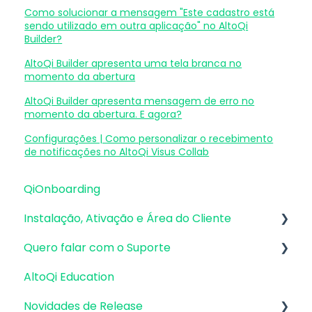
Como solucionar a mensagem "Este cadastro está
sendo utilizado em outra aplicação" no AltoQi
Builder?
AltoQi Builder apresenta uma tela branca no
momento da abertura
AltoQi Builder apresenta mensagem de erro no
momento da abertura. E agora?
Configurações | Como personalizar o recebimento
de notificações no AltoQi Visus Collab
QiOnboarding
Instalação, Ativação e Área do Cliente
Quero falar com o Suporte
Requisitos de Sistema Operacional e
Compatibilidade
AltoQi Education
Atendimento de Suporte ao Produto
Firewall, Proxy e Antivírus
Novidades de Release
Envio de inconsistências (bugs), melhorias e