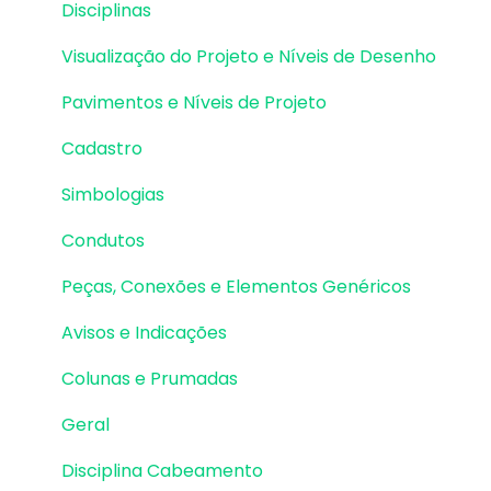
Disciplinas
Vigas | Lançamento
Visualização do Projeto e Níveis de Desenho
Vigas | Erros e Avisos
Pavimentos e Níveis de Projeto
Vigas | Dimensionamento e Detalhamento
Cadastro
Lajes | Lançamento
Simbologias
Lajes | Erros e Avisos
Condutos
Lajes | Dimensionamento
Peças, Conexões e Elementos Genéricos
Lajes | Detalhamento
Avisos e Indicações
Fundações | Lançamento
Colunas e Prumadas
Fundações | Erros e Avisos
Geral
Fundações | Dimensionamento e
Detalhamento
Disciplina Cabeamento