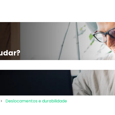
udar?
po de pesquisa está em branco.
Deslocamentos e durabilidade