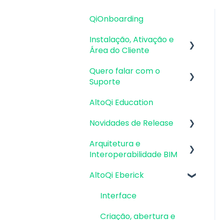
QiOnboarding
Instalação, Ativação e
Área do Cliente
Quero falar com o
Requisitos de Sistema
Suporte
Operacional e
Compatibilidade
AltoQi Education
Atendimento de
Firewall, Proxy e
Suporte ao Produto
Novidades de Release
Antivírus
Envio de inconsistências
Arquitetura e
Atualizações AltoQi
Recursos Gráficos e
(bugs), melhorias e
Interoperabilidade BIM
Eberick
Placa de Vídeo
sugestões
AltoQi Eberick
Atualizações AltoQi
Preparação da
Instalação & Acesso por
Envio de anexos
Builder
Arquitetura
Login Integrado
Interface
Atualizações AltoQi
Interoperabilidade BIM
Versões
Criação, abertura e
Visus
demonstrativas