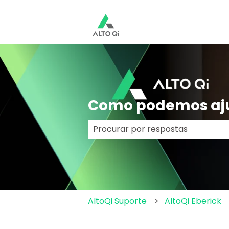
Como podemos aj
Não há sugestões porque o cam
AltoQi Suporte
AltoQi Eberick