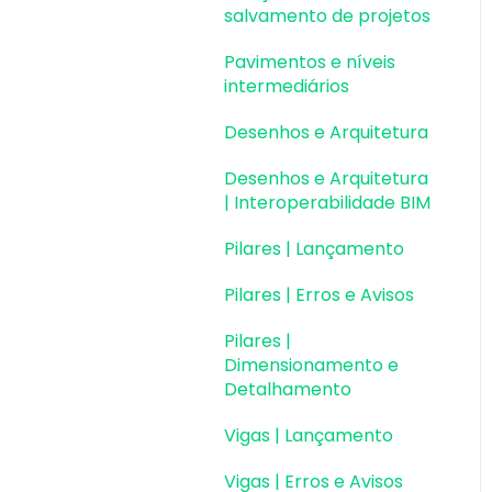
Colaboração BIM
salvamento de projetos
Atualizações AltoQi
Instalação & Acesso por
Exportação e
Pavimentos e níveis
Visus Cost Management
Chave de Ativação EID |
Importação de Modelos
intermediários
Em migração
Atualizações AltoQi
3D (formato Q3D)
Desenhos e Arquitetura
Visus Collab
Versões anteriores
Integração com Revit
Desenhos e Arquitetura
Atualizações AltoQi
Outros
Visualização em
| Interoperabilidade BIM
Visus WorkFlow
Realidade Aumentada
Pilares | Lançamento
(RA)
Pilares | Erros e Avisos
Pilares |
Dimensionamento e
Detalhamento
Vigas | Lançamento
Vigas | Erros e Avisos