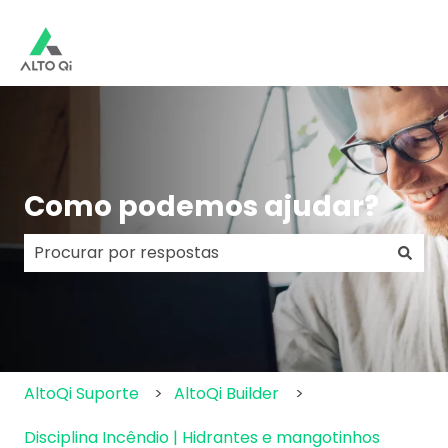
Como podemos ajudar?
Não há sugestões porque o campo de pesquisa e
AltoQi Suporte
AltoQi Builder
Disciplina Incêndio | Hidrantes e mangotinhos