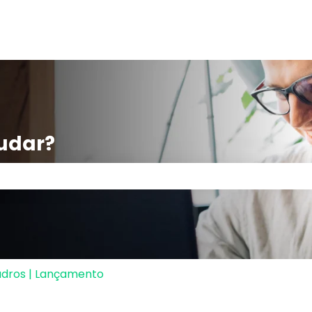
udar?
po de pesquisa está em branco.
dros | Lançamento