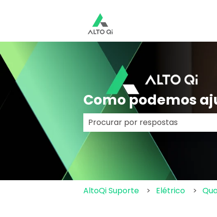
Como podemos aj
Não há sugestões porque o cam
AltoQi Suporte
Elétrico
Qua