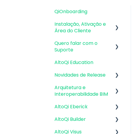
QiOnboarding
Instalação, Ativação e
Área do Cliente
Quero falar com o
Requisitos de Sistema
Suporte
Operacional e
Compatibilidade
AltoQi Education
Atendimento de
Firewall, Proxy e
Suporte ao Produto
Novidades de Release
Antivírus
Envio de inconsistências
Arquitetura e
Atualizações AltoQi
Recursos Gráficos e
(bugs), melhorias e
Interoperabilidade BIM
Eberick
Placa de Vídeo
sugestões
AltoQi Eberick
Atualizações AltoQi
Preparação da
Instalação & Acesso por
Envio de anexos
Builder
Arquitetura
Login Integrado
AltoQi Builder
Interface
Atualizações AltoQi
Interoperabilidade BIM
Versões
AltoQi Visus
Criação, abertura e
Interface
Visus
demonstrativas