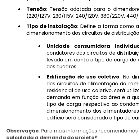
Tensão
: Tensão adotada para o dimension
(220/127V, 230/115V, 240/120V, 380/220V, 440
Tipo de instalação
: Define a forma como 
dimensionamento dos circuitos de distribuiçã
Unidade consumidora individua
condutores dos circuitos de distribu
levado em conta o tipo de carga de 
aos quadros.
Edificação de uso coletivo
: No d
dos circuitos de alimentação do ram
residencial de uso coletivo, será util
demanda em função da área e a qu
tipo de carga respectiva ao condomí
dimensionamento dos alimentadores 
edifício será considerado o tipo de car
Observação
: Para mais informações recomendamos a
calculada a demanda do projeto?