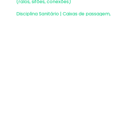
(ralos, sifões, conexões)
Disciplina Sanitário | Caixas de passagem,
gordura e sifonadas
Disciplina Sanitário | Rede Pluvial, Calhas e
Coletores
Disciplina Sanitário | Unidades de Tratamento
Disciplina Sanitário | Estações elevatórias e
bombas submersíveis
Disciplina Sanitário | Verificações e
dimensionamento (diâmetros, declividades,
inclinações)
Disciplina Incêndio | Configurações, normas e
mensagens gerais
Disciplina Incêndio | Bombas de Incêndio