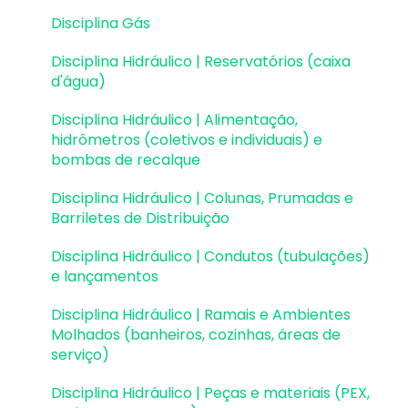
Paredes de contenção
Disciplina Gás
Muros de Arrimo
Disciplina Hidráulico | Reservatórios (caixa
d'água)
Elementos genéricos e perfis metálicos
Disciplina Hidráulico | Alimentação,
Estruturas de Alvenaria Estrutural
hidrômetros (coletivos e individuais) e
bombas de recalque
Estruturas de Protensão
Disciplina Hidráulico | Colunas, Prumadas e
Estruturas Pré-Moldadas
Barriletes de Distribuição
Estruturas Pré-Moldadas | Erros e Avisos
Disciplina Hidráulico | Condutos (tubulações)
e lançamentos
Processamento
Disciplina Hidráulico | Ramais e Ambientes
Análise da estrutura
Molhados (banheiros, cozinhas, áreas de
serviço)
Estabilidade global
Disciplina Hidráulico | Peças e materiais (PEX,
Deslocamentos e durabilidade