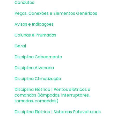
Condutos
Lajes | Dimensionamento
Peças, Conexões e Elementos Genéricos
Lajes | Detalhamento
Avisos e Indicações
Fundações | Lançamento
Colunas e Prumadas
Fundações | Erros e Avisos
Geral
Fundações | Dimensionamento e
Detalhamento
Disciplina Cabeamento
Cargas
Disciplina Alvenaria
Escadas
Disciplina Climatização
Escadas | Exemplos de Lançamento
Disciplina Elétrico | Pontos elétricos e
comandos (lâmpadas, interruptores,
Reservatórios
tomadas, comandos)
Reservatórios | Exemplos de lançamento
Disciplina Elétrico | Sistemas Fotovoltaicos