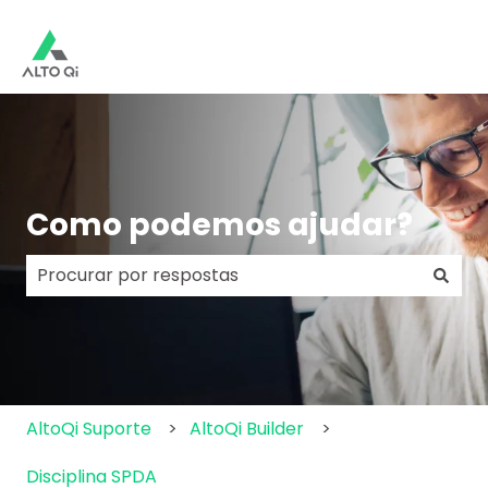
Como podemos ajudar?
Não há sugestões porque o campo de pesquisa e
AltoQi Suporte
AltoQi Builder
Disciplina SPDA