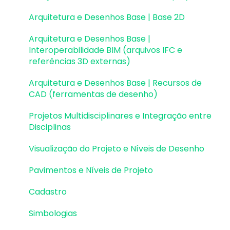
(formato Q3D)
Atualizações AltoQi Visus WorkFlow
Desenhos e Arquitetura
Arquitetura e Desenhos Base | Base 2D
Outros
Integração com Revit
Desenhos e Arquitetura | Interoperabilidade
Arquitetura e Desenhos Base |
Visualização em Realidade Aumentada (RA)
BIM
Interoperabilidade BIM (arquivos IFC e
referências 3D externas)
Pilares | Lançamento
Arquitetura e Desenhos Base | Recursos de
Pilares | Erros e Avisos
CAD (ferramentas de desenho)
Pilares | Dimensionamento e Detalhamento
Projetos Multidisciplinares e Integração entre
Disciplinas
Vigas | Lançamento
Visualização do Projeto e Níveis de Desenho
Vigas | Erros e Avisos
Pavimentos e Níveis de Projeto
Vigas | Dimensionamento e Detalhamento
Cadastro
Lajes | Lançamento
Simbologias
Lajes | Erros e Avisos