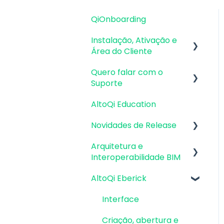
QiOnboarding
Instalação, Ativação e
Área do Cliente
Quero falar com o
Requisitos de Sistema
Suporte
Operacional e
Compatibilidade
AltoQi Education
Atendimento de
Firewall, Proxy e
Suporte ao Produto
Novidades de Release
Antivírus
Envio de inconsistências
Arquitetura e
Atualizações AltoQi
Recursos Gráficos e
(bugs), melhorias e
Interoperabilidade BIM
Eberick
Placa de Vídeo
sugestões
AltoQi Eberick
Atualizações AltoQi
Preparação da
Instalação & Acesso por
Envio de anexos
Builder
Arquitetura
Login Integrado
Interface
Atualizações AltoQi
Interoperabilidade BIM
Versões
Criação, abertura e
Visus
demonstrativas