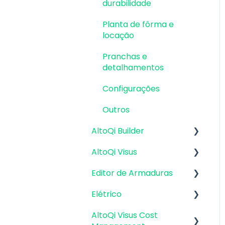
durabilidade
Planta de fôrma e
locação
Pranchas e
detalhamentos
Configurações
Outros
AltoQi Builder
AltoQi Visus
Interface
Editor de Armaduras
Criação, abertura e
Plataforma AltoQi Visus
salvamento de projetos
Elétrico
Cost Management
Pranchas e
Arquitetura e Desenhos
detalhamentos
AltoQi Visus Cost
Planning
Módulo Fotovoltaico
Base | Base 2D