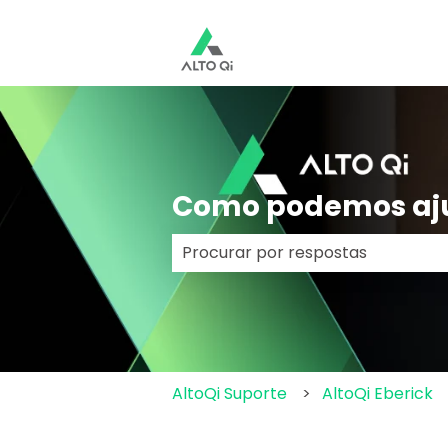
Como podemos aj
Não há sugestões porque o cam
AltoQi Suporte
AltoQi Eberick