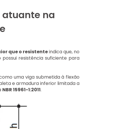
r atuante na
te
or que o resistente
indica que, no
 possui resistência suficiente para
 como uma viga submetida à flexão
leta e armadura inferior limitada a
a
NBR 15961-1:2011
.