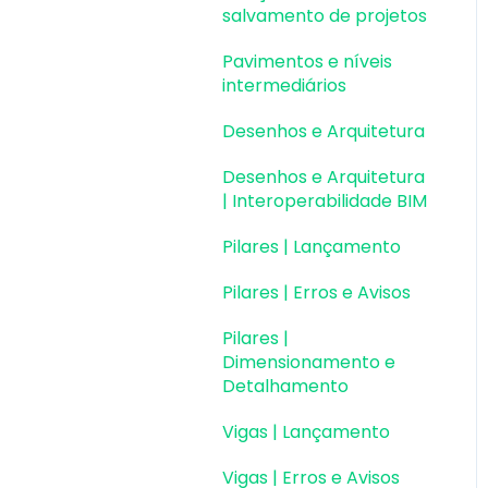
Colaboração BIM
salvamento de projetos
Atualizações AltoQi
Instalação & Acesso por
Exportação e
Pavimentos e níveis
Visus Cost Management
Chave de Ativação EID |
Importação de Modelos
intermediários
Em migração
Atualizações AltoQi
3D (formato Q3D)
Desenhos e Arquitetura
Visus Collab
Versões anteriores
Integração com Revit
Desenhos e Arquitetura
Atualizações AltoQi
Outros
Visualização em
| Interoperabilidade BIM
Visus WorkFlow
Realidade Aumentada
Pilares | Lançamento
(RA)
Pilares | Erros e Avisos
Pilares |
Dimensionamento e
Detalhamento
Vigas | Lançamento
Vigas | Erros e Avisos