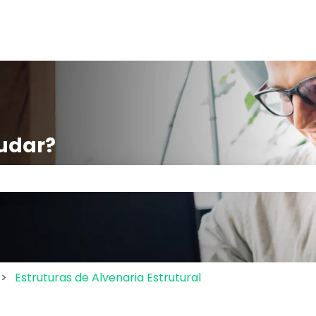
udar?
po de pesquisa está em branco.
Estruturas de Alvenaria Estrutural