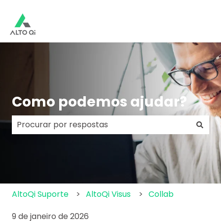
Como podemos ajudar?
Não há sugestões porque o campo de pesquisa e
AltoQi Suporte
AltoQi Visus
Collab
9 de janeiro de 2026