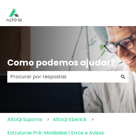
Como podemos ajudar?
Não há sugestões porque o campo de pesquisa e
AltoQi Suporte
AltoQi Eberick
Estruturas Pré-Moldadas | Erros e Avisos