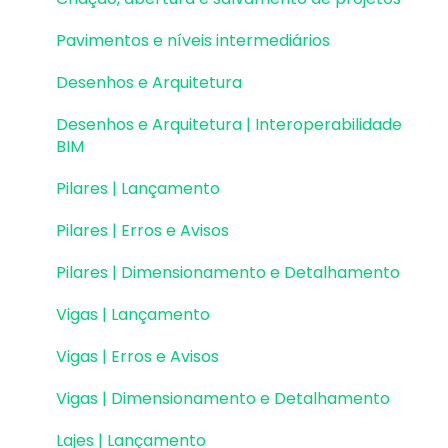
EID | Em migração
Atualizações AltoQi Visus Collab
Exportação e Importação de Modelos 3D
Pavimentos e níveis intermediários
Versões anteriores
(formato Q3D)
Atualizações AltoQi Visus WorkFlow
Desenhos e Arquitetura
Outros
Integração com Revit
Desenhos e Arquitetura | Interoperabilidade
Visualização em Realidade Aumentada (RA)
BIM
Pilares | Lançamento
Pilares | Erros e Avisos
Pilares | Dimensionamento e Detalhamento
Vigas | Lançamento
Vigas | Erros e Avisos
Vigas | Dimensionamento e Detalhamento
Lajes | Lançamento