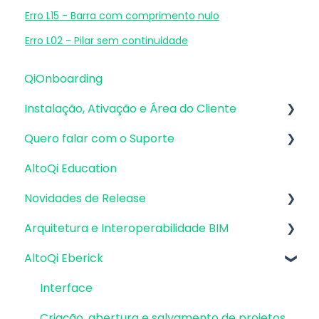
Erro L15 - Barra com comprimento nulo
Erro L02 - Pilar sem continuidade
QiOnboarding
Instalação, Ativação e Área do Cliente
Quero falar com o Suporte
Requisitos de Sistema Operacional e
Compatibilidade
AltoQi Education
Atendimento de Suporte ao Produto
Firewall, Proxy e Antivírus
Novidades de Release
Envio de inconsistências (bugs), melhorias e
Recursos Gráficos e Placa de Vídeo
sugestões
Arquitetura e Interoperabilidade BIM
Atualizações AltoQi Eberick
Instalação & Acesso por Login Integrado
Envio de anexos
AltoQi Eberick
Atualizações AltoQi Builder
Preparação da Arquitetura
Versões demonstrativas
Atualizações AltoQi Visus
Interoperabilidade BIM
Interface
Instalação & Acesso por Chave de Ativação
Atualizações AltoQi Visus Cost Management
Colaboração BIM
Criação, abertura e salvamento de projetos