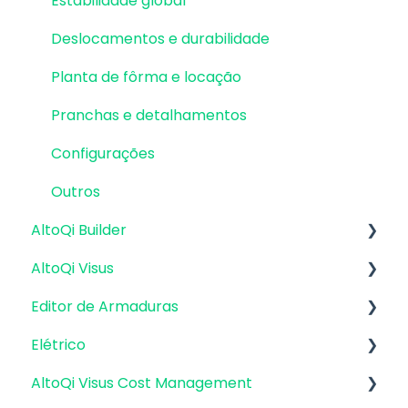
Estabilidade global
Deslocamentos e durabilidade
Planta de fôrma e locação
Pranchas e detalhamentos
Configurações
Outros
AltoQi Builder
AltoQi Visus
Interface
Editor de Armaduras
Criação, abertura e salvamento de projetos
Plataforma AltoQi Visus
Elétrico
Arquitetura e Desenhos Base | Base 2D
Cost Management
Pranchas e detalhamentos
AltoQi Visus Cost Management
Arquitetura e Desenhos Base |
Planning
Integração com o Eberick
Módulo Fotovoltaico
Interoperabilidade BIM (arquivos IFC e