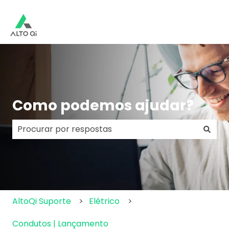
Como podemos ajudar?
Não há sugestões porque o campo de pesquisa e
AltoQi Suporte
Elétrico
Condutos | Lançamento