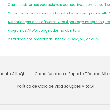
Quais os sistemas operacionais compatíveis com os softwa
Como verificar os módulos habilitados nos programas Alto
Autenticação dos Softwares AltoQi por Login Integrado (Pr
Programas AltoQi congelados na abertura
Instalação dos programas Eberick v5Gold, v6, v7 ou v8
mento AltoQi
Como funciona o Suporte Técnico Alto
Política de Ciclo de Vida Soluções AltoQi