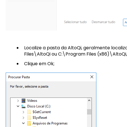
Localize a pasta da AltoQi, geralmente local
Files\AltoQi ou C:\Program Files (x86)\AltoQi,
Clique em Ok;