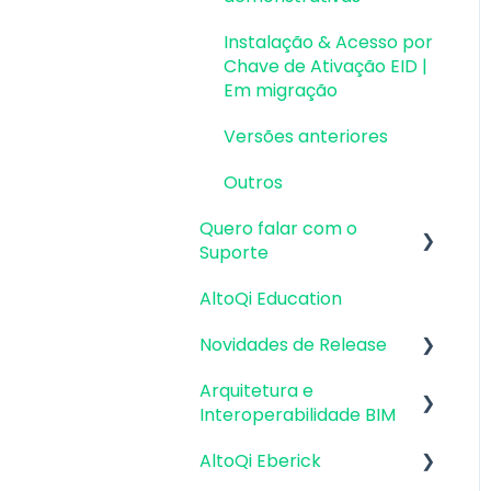
Instalação & Acesso por
Chave de Ativação EID |
Em migração
Versões anteriores
Outros
Quero falar com o
Suporte
AltoQi Education
Atendimento de
Suporte ao Produto
Novidades de Release
Envio de inconsistências
Arquitetura e
Atualizações AltoQi
(bugs), melhorias e
Interoperabilidade BIM
Eberick
sugestões
AltoQi Eberick
Atualizações AltoQi
Preparação da
Envio de anexos
Builder
Arquitetura