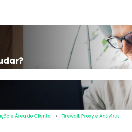
udar?
po de pesquisa está em branco.
ação e Área do Cliente
Firewall, Proxy e Antivírus