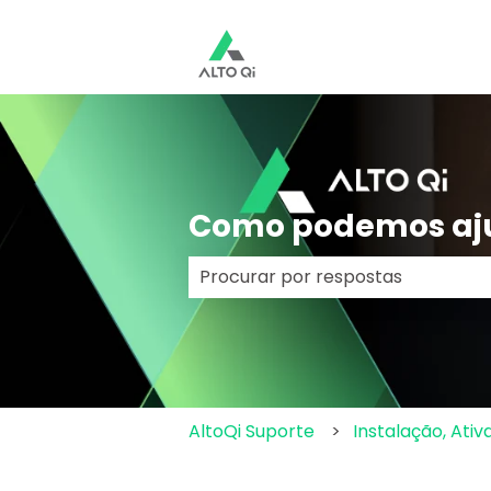
Como podemos aj
Não há sugestões porque o cam
AltoQi Suporte
Instalação, Ativ