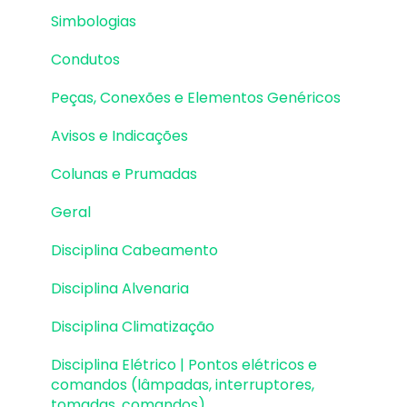
Simbologias
Lajes | Erros e Avisos
Condutos
Lajes | Dimensionamento
Peças, Conexões e Elementos Genéricos
Lajes | Detalhamento
Avisos e Indicações
Fundações | Lançamento
Colunas e Prumadas
Fundações | Erros e Avisos
Geral
Fundações | Dimensionamento e
Detalhamento
Disciplina Cabeamento
Cargas
Disciplina Alvenaria
Escadas
Disciplina Climatização
Escadas | Exemplos de Lançamento
Disciplina Elétrico | Pontos elétricos e
comandos (lâmpadas, interruptores,
Reservatórios
tomadas, comandos)