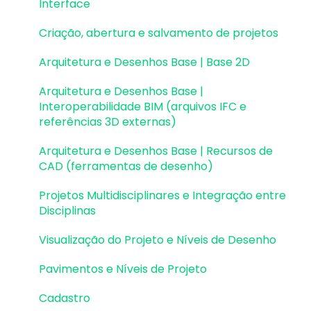
Atualizações AltoQi Visus Cost Management
Colaboração BIM
Criação, abertura e salvamento de projetos
Interface
EID | Em migração
Atualizações AltoQi Visus Collab
Exportação e Importação de Modelos 3D
Pavimentos e níveis intermediários
Criação, abertura e salvamento de projetos
Versões anteriores
(formato Q3D)
Atualizações AltoQi Visus WorkFlow
Desenhos e Arquitetura
Arquitetura e Desenhos Base | Base 2D
Outros
Integração com Revit
Desenhos e Arquitetura | Interoperabilidade
Arquitetura e Desenhos Base |
Visualização em Realidade Aumentada (RA)
BIM
Interoperabilidade BIM (arquivos IFC e
referências 3D externas)
Pilares | Lançamento
Arquitetura e Desenhos Base | Recursos de
Pilares | Erros e Avisos
CAD (ferramentas de desenho)
Pilares | Dimensionamento e Detalhamento
Projetos Multidisciplinares e Integração entre
Disciplinas
Vigas | Lançamento
Visualização do Projeto e Níveis de Desenho
Vigas | Erros e Avisos
Pavimentos e Níveis de Projeto
Vigas | Dimensionamento e Detalhamento
Cadastro
Lajes | Lançamento