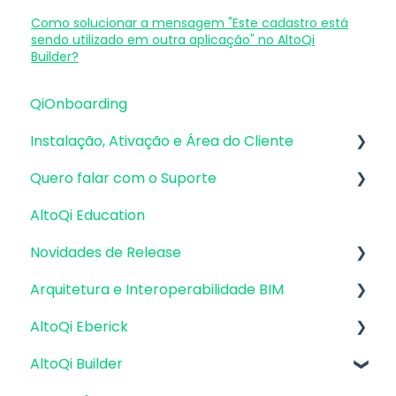
Como solucionar a mensagem "Este cadastro está
sendo utilizado em outra aplicação" no AltoQi
Builder?
QiOnboarding
Instalação, Ativação e Área do Cliente
Quero falar com o Suporte
Requisitos de Sistema Operacional e
Compatibilidade
AltoQi Education
Atendimento de Suporte ao Produto
Firewall, Proxy e Antivírus
Novidades de Release
Envio de inconsistências (bugs), melhorias e
Recursos Gráficos e Placa de Vídeo
sugestões
Arquitetura e Interoperabilidade BIM
Atualizações AltoQi Eberick
Instalação & Acesso por Login Integrado
Envio de anexos
AltoQi Eberick
Atualizações AltoQi Builder
Preparação da Arquitetura
Versões demonstrativas
AltoQi Builder
Atualizações AltoQi Visus
Interoperabilidade BIM
Interface
Instalação & Acesso por Chave de Ativação