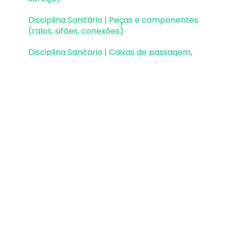
Disciplina Sanitário | Peças e componentes
(ralos, sifões, conexões)
Disciplina Sanitário | Caixas de passagem,
gordura e sifonadas
Disciplina Sanitário | Rede Pluvial, Calhas e
Coletores
Disciplina Sanitário | Unidades de Tratamento
Disciplina Sanitário | Estações elevatórias e
bombas submersíveis
Disciplina Sanitário | Verificações e
dimensionamento (diâmetros, declividades,
inclinações)
Disciplina Incêndio | Configurações, normas e
mensagens gerais