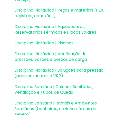
Estabilidade global
Disciplina Hidráulico | Peças e materiais (PEX,
Deslocamentos e durabilidade
registros, conexões)
Planta de fôrma e locação
Disciplina Hidráulico | Aquecedores,
Reservatórios Térmicos e Placas Solares
Pranchas e detalhamentos
Disciplina Hidráulico | Piscinas
Configurações
Disciplina Hidráulico | Verificação de
Outros
pressões, vazões e perdas de carga
Disciplina Hidráulico | Soluções para pressão
(pressurizadores e VRP)
Disciplina Sanitário | Colunas Sanitárias,
Ventilação e Tubos de Queda
Disciplina Sanitário | Ramais e Ambientes
Sanitários (banheiros, cozinhas, áreas de
serviço)