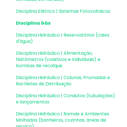
Reservatórios | Exemplos de lançamento
Disciplina Elétrico | Sistemas Fotovoltaicos
Paredes de contenção
Disciplina Gás
Muros de Arrimo
Disciplina Hidráulico | Reservatórios (caixa
d'água)
Elementos genéricos e perfis metálicos
Disciplina Hidráulico | Alimentação,
Estruturas de Alvenaria Estrutural
hidrômetros (coletivos e individuais) e
bombas de recalque
Estruturas de Protensão
Disciplina Hidráulico | Colunas, Prumadas e
Estruturas Pré-Moldadas
Barriletes de Distribuição
Estruturas Pré-Moldadas | Erros e Avisos
Disciplina Hidráulico | Condutos (tubulações)
e lançamentos
Processamento
Disciplina Hidráulico | Ramais e Ambientes
Análise da estrutura
Molhados (banheiros, cozinhas, áreas de
serviço)