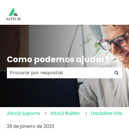
Como podemos ajudar?
Não há sugestões porque o campo de pesquisa e
AltoQi Suporte
AltoQi Builder
Disciplina Gás
29 de janeiro de 2025