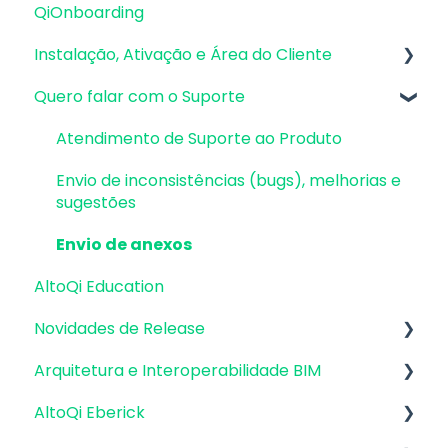
QiOnboarding
Instalação, Ativação e Área do Cliente
Quero falar com o Suporte
Requisitos de Sistema Operacional e
Compatibilidade
Atendimento de Suporte ao Produto
Firewall, Proxy e Antivírus
Envio de inconsistências (bugs), melhorias e
Recursos Gráficos e Placa de Vídeo
sugestões
Instalação & Acesso por Login Integrado
Envio de anexos
AltoQi Education
Versões demonstrativas
Novidades de Release
Instalação & Acesso por Chave de Ativação
EID | Em migração
Arquitetura e Interoperabilidade BIM
Atualizações AltoQi Eberick
Versões anteriores
AltoQi Eberick
Atualizações AltoQi Builder
Preparação da Arquitetura
Outros