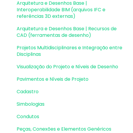
Desenhos e Arquitetura | Interoperabilidade
Arquitetura e Desenhos Base |
Visualização em Realidade Aumentada (RA)
BIM
Interoperabilidade BIM (arquivos IFC e
referências 3D externas)
Pilares | Lançamento
Arquitetura e Desenhos Base | Recursos de
Pilares | Erros e Avisos
CAD (ferramentas de desenho)
Pilares | Dimensionamento e Detalhamento
Projetos Multidisciplinares e Integração entre
Disciplinas
Vigas | Lançamento
Visualização do Projeto e Níveis de Desenho
Vigas | Erros e Avisos
Pavimentos e Níveis de Projeto
Vigas | Dimensionamento e Detalhamento
Cadastro
Lajes | Lançamento
Simbologias
Lajes | Erros e Avisos
Condutos
Lajes | Dimensionamento
Peças, Conexões e Elementos Genéricos