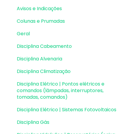
Lajes | Detalhamento
Avisos e Indicações
Fundações | Lançamento
Colunas e Prumadas
Fundações | Erros e Avisos
Geral
Fundações | Dimensionamento e
Detalhamento
Disciplina Cabeamento
Cargas
Disciplina Alvenaria
Escadas
Disciplina Climatização
Escadas | Exemplos de Lançamento
Disciplina Elétrico | Pontos elétricos e
comandos (lâmpadas, interruptores,
Reservatórios
tomadas, comandos)
Reservatórios | Exemplos de lançamento
Disciplina Elétrico | Sistemas Fotovoltaicos
Paredes de contenção
Disciplina Gás
Muros de Arrimo