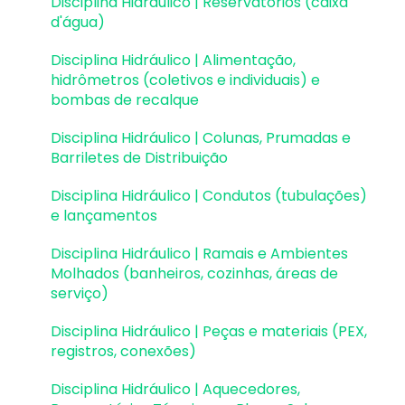
Disciplina Hidráulico | Reservatórios (caixa
d'água)
Elementos genéricos e perfis metálicos
Disciplina Hidráulico | Alimentação,
Estruturas de Alvenaria Estrutural
hidrômetros (coletivos e individuais) e
bombas de recalque
Estruturas de Protensão
Disciplina Hidráulico | Colunas, Prumadas e
Estruturas Pré-Moldadas
Barriletes de Distribuição
Estruturas Pré-Moldadas | Erros e Avisos
Disciplina Hidráulico | Condutos (tubulações)
e lançamentos
Processamento
Disciplina Hidráulico | Ramais e Ambientes
Análise da estrutura
Molhados (banheiros, cozinhas, áreas de
serviço)
Estabilidade global
Disciplina Hidráulico | Peças e materiais (PEX,
Deslocamentos e durabilidade
registros, conexões)
Planta de fôrma e locação
Disciplina Hidráulico | Aquecedores,